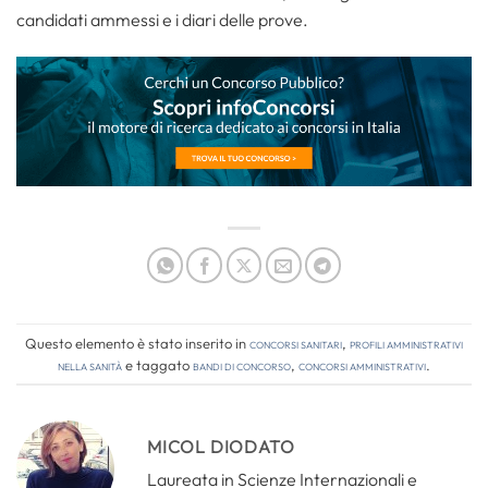
candidati ammessi e i diari delle prove.
Questo elemento è stato inserito in
Concorsi Sanitari
,
Profili amministrativi
nella sanità
e taggato
bandi di concorso
,
concorsi amministrativi
.
MICOL DIODATO
Laureata in Scienze Internazionali e