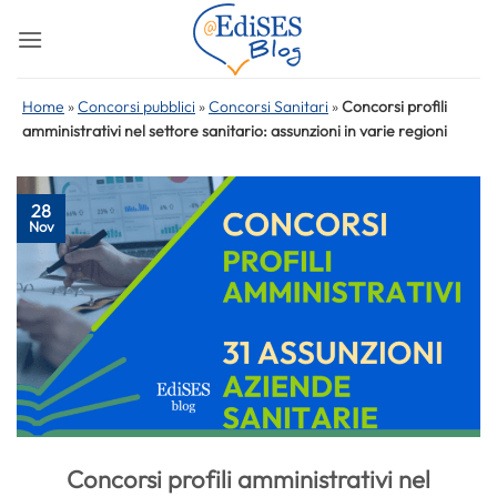
Salta
ai
contenuti
Home
»
Concorsi pubblici
»
Concorsi Sanitari
»
Concorsi profili
amministrativi nel settore sanitario: assunzioni in varie regioni
28
Nov
Concorsi profili amministrativi nel