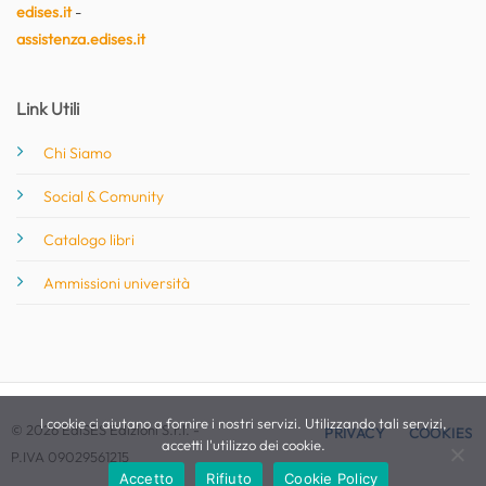
edises.it
-
assistenza.edises.it
Link Utili
Chi Siamo
Social & Comunity
Catalogo libri
Ammissioni università
I cookie ci aiutano a fornire i nostri servizi. Utilizzando tali servizi,
© 2026 EdiSES Edizioni S.r.l. -
PRIVACY
COOKIES
accetti l'utilizzo dei cookie.
P.IVA 09029561215
Accetto
Rifiuto
Cookie Policy