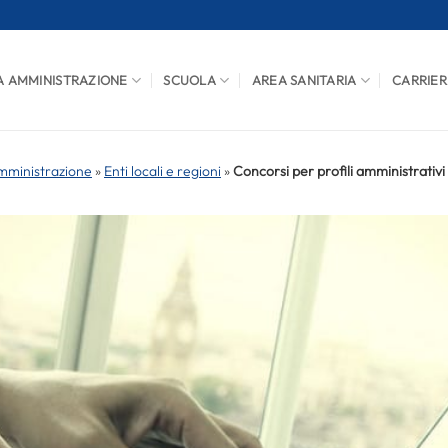
A AMMINISTRAZIONE
SCUOLA
AREA SANITARIA
CARRIER
mministrazione
»
Enti locali e regioni
»
Concorsi per profili amministrativi