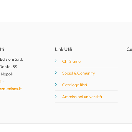
ti
Link Utili
Ce
dizioni S.r.l.
Chi Siamo
Dante, 89
Social & Comunity
 Napoli
t
-
Catalogo libri
nza.edises.it
Ammissioni università