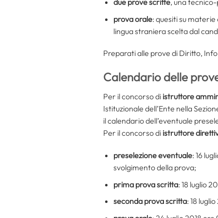
due prove scritte
, una tecnico-
prova orale
: quesiti su materie
lingua straniera scelta dal cand
Preparati alle prove di Diritto, Inf
Calendario delle prove 
Per il concorso di
istruttore ammin
Istituzionale dell’Ente nella Sez
il calendario dell’eventuale presel
Per il concorso di
istruttore dirett
preselezione eventuale
: 16 lug
svolgimento della prova;
prima prova scritta
: 18 luglio 
seconda prova scritta
: 18 lugl
prova orale
: 24 luglio 2018 ore