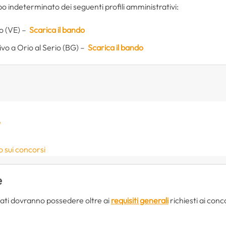
o indeterminato dei seguenti profili amministrativi:
lo (VE) –
Scarica il bando
ivo a Orio al Serio (BG) –
Scarica il bando
e
o sui concorsi
e
ati dovranno possedere oltre ai
requisiti generali
richiesti ai conco