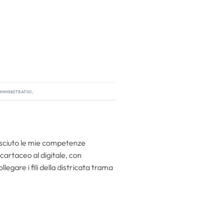
mministrativi
.
resciuto le mie competenze
 cartaceo al digitale, con
egare i fili della districata trama