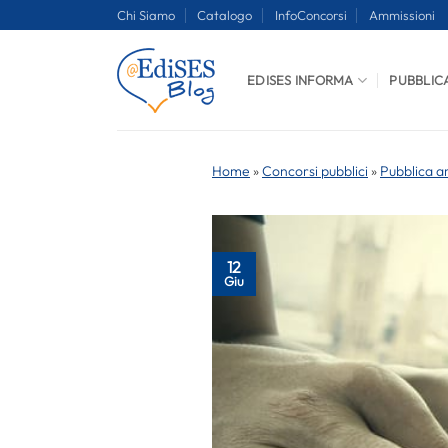
Salta
Chi Siamo
Catalogo
InfoConcorsi
Ammissioni
ai
contenuti
EDISES INFORMA
PUBBLIC
Home
»
Concorsi pubblici
»
Pubblica a
12
Giu