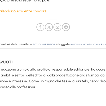
 calendario scadenze concorsi
ento è stato inserito in
Enti locali e regioni
e taggato
bandi di concorso
,
concorsi a
AVUOTI
redazione a un più alto profilo di responsabile editoriale, ho acc
ambiti e settori dell’editoria, dalla progettazione alla stampa, dal
one e interesse. Come un ragno che tesse la sua tela, cerco di coll
cesso alle professioni.