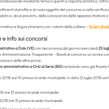
professionale mediante tema o quesiti a risposta sintetica, l’altra
 attinenti al profilo e al ruolo oggetto del concorso e nella verifi
idato e, dove previsto, della conoscenza delle apparecchiature e ap
ormatica e lingua straniera con i volumi della collana –
Scopri di più
e info sui concorsi
istrativo a Dolo (VE)
con decorrenza dal giorno mercoledì
25 lug
ione Amministrazione Trasparente – Bandi di concorso un avviso c
ezione e delle altre prove.
ivo amministrativo a Orio al Serio (BG)
nel bando sono già fissate l
lio 2018 ore 10 presso la sede municipale; in data 12 luglio 2018 sarà
2018 ore 10 presso la sede municipale;
io 2018 ore 15 presso la sede municipale;
 9,30 presso la sede municipale.