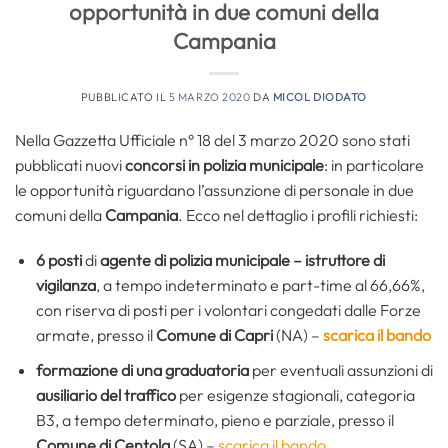
opportunità in due comuni della
Campania
PUBBLICATO IL
5 MARZO 2020
DA
MICOL DIODATO
Nella Gazzetta Ufficiale n° 18 del 3 marzo 2020 sono stati
pubblicati nuovi
concorsi in polizia municipale
: in particolare
le opportunità riguardano l’assunzione di personale in due
comuni della
Campania
. Ecco nel dettaglio i profili richiesti:
6 posti
di
agente di polizia municipale – istruttore di
vigilanza
, a tempo indeterminato e part-time al 66,66%,
con riserva di posti per i volontari congedati dalle Forze
armate, presso il
Comune di Capri
(NA) –
scarica il bando
formazione di una graduatoria
per eventuali assunzioni di
ausiliario del traffico
per esigenze stagionali, categoria
B3, a tempo determinato, pieno e parziale, presso il
Comune di Centola
(SA) –
scarica il bando