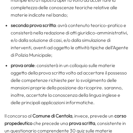
multiple e/o a risposta aperta volto ad accertare la
completezza delle conoscenze teoriche relative alle
materie indicate nel bando;
seconda prova
scritta
: avrà contenuto teorico-pratico e
consisterà nella redazione di atti giuridico-amministrativi,
e/o dalla soluzione di casi, e/o dalla simulazione di
interventi, aventi ad oggetto le attività tipiche dell’Agente
di Polizia Municipale;
prova orale
: consisterà in un colloquio sulle materie
oggetto della prova scritta volto ad accertare il possesso
delle competenze richieste per lo svolgimento delle
mansioni proprie della posizione da ricoprire. saranno,
inoltre, accertate la conoscenza della lingua inglese e
delle principali applicazioni informatiche.
Il concorso al
Comune di Centola
, invece, prevede un
corso
propedeutico
che precede una
prova scritta
, consistente in
un questionario comprendente 30 quiz sulle materie