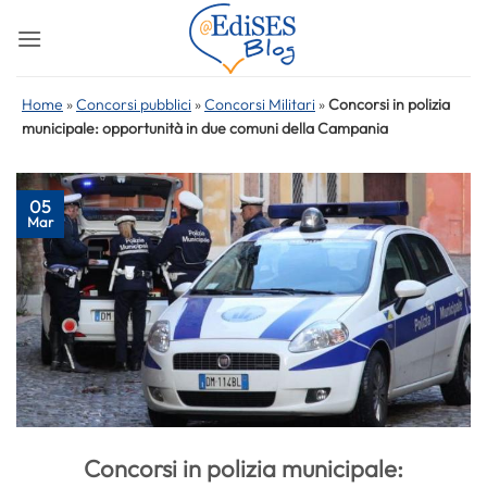
Salta
ai
contenuti
Home
»
Concorsi pubblici
»
Concorsi Militari
»
Concorsi in polizia
municipale: opportunità in due comuni della Campania
05
Mar
Concorsi in polizia municipale: