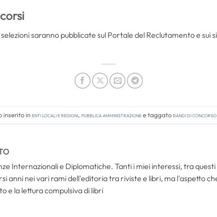
corsi
 selezioni saranno pubblicate sul Portale del Reclutamento e sui siti
 inserito in
Enti locali e regioni
,
Pubblica amministrazione
e taggato
bandi di concorso
TO
ze Internazionali e Diplomatiche. Tanti i miei interessi, tra questi i
i anni nei vari rami dell'editoria tra riviste e libri, ma l'aspetto c
to e la lettura compulsiva di libri