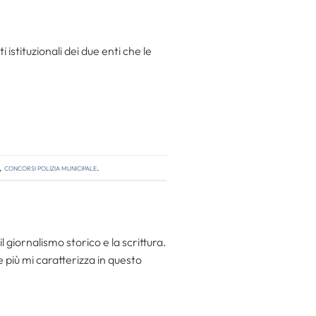
 istituzionali dei due enti che le
,
concorsi polizia municipale
.
l giornalismo storico e la scrittura.
he più mi caratterizza in questo