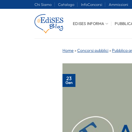
Salta
Chi Siamo
Catalogo
InfoConcorsi
Ammissioni
ai
contenuti
EDISES INFORMA
PUBBLIC
Home
»
Concorsi pubblici
»
Pubblica a
23
Gen