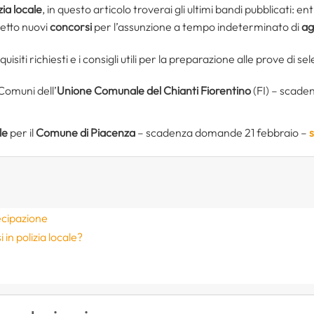
zia locale
, in questo articolo troverai gli ultimi bandi pubblicati: en
detto nuovi
concorsi
per l’assunzione a tempo indeterminato di
ag
uisiti richiesti e i consigli utili per la preparazione alle prove di se
Comuni dell’
Unione Comunale del Chianti Fiorentino
(FI) – scade
le
per il
Comune di Piacenza
– scadenza domande 21 febbraio –
s
ecipazione
in polizia locale?