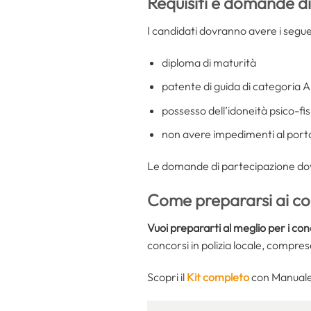
Requisiti e domande d
I candidati dovranno avere i seguent
diploma di maturità
patente di guida di categoria A
possesso dell’idoneità psico-fis
non avere impedimenti al porto e
Le domande di partecipazione dovr
Come prepararsi ai con
Vuoi prepararti al meglio per i con
concorsi in polizia locale, compres
Scopri il
Kit completo
con Manuale 