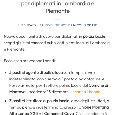
per diplomati in Lombardia e
Piemonte
PUBBLICATO IL
21 NOVEMBRE 2023
DA
MICOL DIODATO
Nuove opportunità di lavoro per diplomati in
polizia locale:
scopri gli ultimi
concorsi
pubblicati in enti locali di Lombardia
e Piemonte.
Ecco cosa prevedono i bandi:
3 posti
di
agente di polizia locale
, a tempo pieno e
indeterminato, con riserva di 1 posto ai volontari delle
Forze armate, per il settore polizia locale del
Comune di
Mantova
– scadenza 15 dicembre –
scarica il bando
3 posti
di
istruttore di polizia locale
, area degli istruttori, a
tempo pieno e indeterminato, presso l’
Unione Montana
Alta Langa
(CN) e il
Comune di Ceva
(CN) – scadenza 6