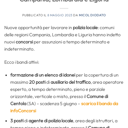
PUBBLICATO IL
8 MAGGIO 2023
DA
MICOL DIODATO
Nuove opportunità per lavorare in
polizia locale
: comuni
delle regioni Campania, Lombardia e Liguria hanno indetto
nuovi
concorsi
per assunzioni a tempo determinato e
indeterminato.
Ecco i bandi attivi:
formazione di un elenco di idonei
per la copertura di un
massimo
20 posti
di
ausiliario del traffico
, area operatore
esperto, a tempo determinato, pieno e parziale
orizzontale, verticale o misto, presso il
Comune di
Centola
(SA) – scadenza 5 giugno –
scarica il bando da
infoConcorsi
3 posti
di
agente di polizia locale
, area degli istruttori, a
tempo pieno e indeterminato, presso il
Comune di