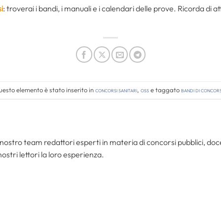
i
: troverai i bandi, i manuali e i calendari delle prove. Ricorda di 
esto elemento è stato inserito in
Concorsi Sanitari
,
OSS
e taggato
bandi di concor
nostro team redattori esperti in materia di concorsi pubblici, do
ostri lettori la loro esperienza.