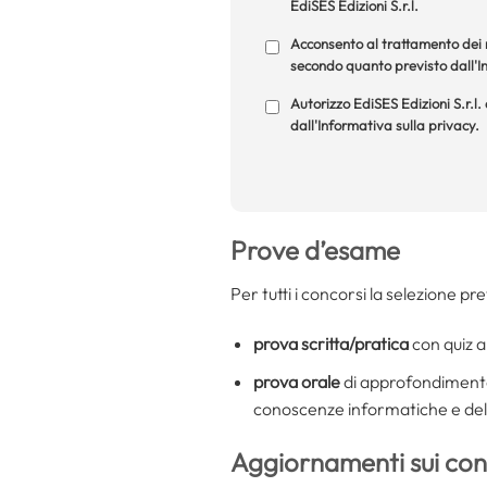
EdiSES Edizioni S.r.l.
Acconsento al trattamento dei m
secondo quanto previsto dall'In
Autorizzo EdiSES Edizioni S.r.l.
dall'Informativa sulla privacy.
Prove d’esame
Per tutti i concorsi la selezione p
prova scritta/pratica
con quiz a
prova orale
di approfondimento 
conoscenze informatiche e dell
Aggiornamenti sui con