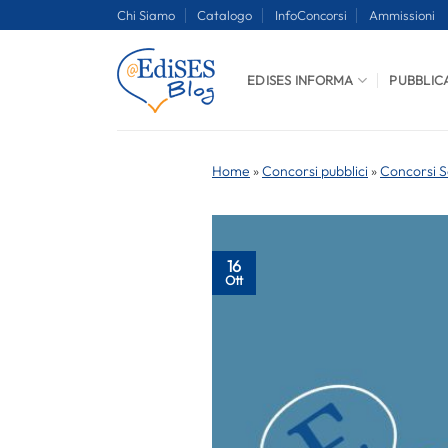
Salta
Chi Siamo
Catalogo
InfoConcorsi
Ammissioni
ai
contenuti
EDISES INFORMA
PUBBLIC
Home
»
Concorsi pubblici
»
Concorsi S
16
Ott