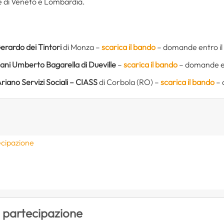
e di Veneto e Lombardia.
rardo dei Tintori
di Monza –
scarica il bando
– domande entro il
iani Umberto Bagarella di Dueville
–
scarica il bando
– domande ent
riano Servizi Sociali
– CIASS
di Corbola (RO) –
scarica il bando
– 
ecipazione
S
i partecipazione