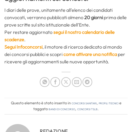
I diari delle prove, unitamente all’elenco dei candidati
convocati, verranno pubblicati almeno
20 giorni
prima delle
prove scritte sul sito istituzionale dell’Ente.
Per restare aggiornato
segui il nostro calendario delle
scadenze
.
Segui Infoconcorsi
,
il motore di ricerca dedicato al mondo
dei concorsi pubblici e scopri
come attivare una notifica
per
ricevere gli aggiornamenti sulle nuove opportunità.
Questo elemento è stato inserito in
Concorsi Sanitari
,
Profili tecnici
e
taggato
bandi di concorso
,
concorsi tslb
.
REDAZIONE