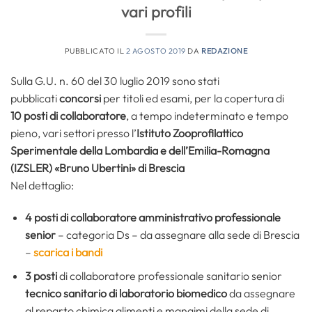
vari profili
PUBBLICATO IL
2 AGOSTO 2019
DA
REDAZIONE
Sulla G.U. n. 60 del 30 luglio 2019 sono stati
pubblicati
concorsi
per titoli ed esami, per la copertura di
10 posti di collaboratore
, a tempo indeterminato e tempo
pieno, vari settori presso l’
Istituto Zooprofilattico
Sperimentale della Lombardia e dell’Emilia-Romagna
(IZSLER) «Bruno Ubertini» di Brescia
Nel dettaglio:
4 posti di collaboratore amministrativo professionale
senior
– categoria Ds – da assegnare alla sede di Brescia
–
scarica i bandi
3
posti
di collaboratore professionale sanitario senior
tecnico sanitario di laboratorio biomedico
da assegnare
al reparto chimica alimenti e mangimi della sede di