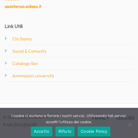
assistenza.edises.it
Link Utili
Chi Siamo
Social & Comunity
Catalogo libri
Ammissioni università
I cookie ci aiutano a fornire i nostri servizi. Utilizzando tali servizi,
© 2026 EdiSES Edizioni S.r.l. -
PRIVACY
COOKIES
accetti l'utilizzo dei cookie.
P.IVA 09029561215
Accetto
Rifiuto
Cookie Policy