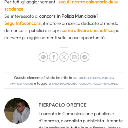
Per tutti gli aggiornamenti,
segui il nostro calendario delle
scadenze
.
Sei interessato ai
concorsi in Polizia Municipale
?
Segui Infoconcorsi
,
il motore di ricerca dedicato al mondo
dei concorsi pubblici e scopri
come attivare una notifica
per
ricevere gli aggiornamenti sulle nuove opportunità.
Questo elemento è stato inserito in
Enti locali e regioni
,
Pubblica
amministrazione
e taggato
bandi di concorso
,
concorsi polizia municipale
.
PIERPAOLO OREFICE
Laureato in Comunicazione pubblica e
d’Impresa, giornalista pubblicista. Amante
della scrittura in tutte le sue forme, lettore