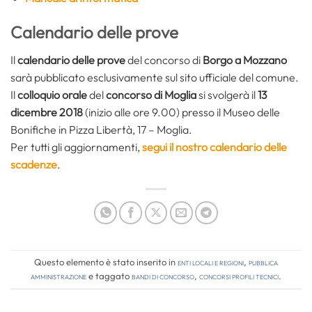
Calendario delle prove
Il
calendario delle prove
del concorso di
Borgo a Mozzano
sarà pubblicato esclusivamente sul sito ufficiale del comune.
Il
colloquio orale
del
concorso di Moglia
si svolgerà il
13
dicembre 2018
(inizio alle ore 9.00) presso il Museo delle
Bonifiche in Pizza Libertà, 17 – Moglia.
Per tutti gli aggiornamenti,
segui il nostro calendario delle
scadenze
.
Questo elemento è stato inserito in
Enti locali e regioni
,
Pubblica
amministrazione
e taggato
bandi di concorso
,
concorsi profili tecnici
.