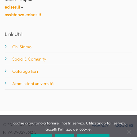
edises.it
-
assistenza.edises.it
Link Utili
Chi Siamo
Social & Comunity
Catalogo libri
Ammissioni università
I cookie ci aiutano a fornire i nostri servizi. Utilizzando tali servizi,
© 2026 EdiSES Edizioni S.r.l. -
PRIVACY
COOKIES
accetti l'utilizzo dei cookie.
P.IVA 09029561215