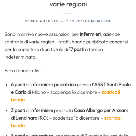
varie regioni
PUBBLICATO IL
21 NOVEMBRE 2023
DA
REDAZIONE
Sono in arrivo nuove assunzioni per
infermieri
: aziende
sanitarie di varie regioni, infatti, hanno pubblicato
concorsi
per la copertura di un totale di
17 posti
a tempo
indeterminato.
Ecco i bandi attivi:
6 posti
di
infermiere pediatrico
presso l’
ASST Santi Paolo
e Carlo
di Milano – scadenza 16 dicembre –
scarica il
bando
3 posti
di
infermiere
presso la
Casa Albergo per Anziani
di Lendinara
(RO) – scadenza 16 dicembre –
scarica il
bando
8 posti
di
infermiere
, con riserva di 3 posti a favore delle