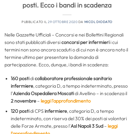
posti. Ecco i bandi in scadenza
PUBBLICATO IL
29 OTTOBRE 2020
DA
MICOL DIODATO
Nelle Gazzette Ufficiali – Concorsi e nei Bollettini Regionali
sono stati pubblicati diversi
concorsi per infermieri
i cui
termini non sono ancora scaduti o di cui non è ancora noto il
termine ultimo per presentare la domanda di
partecipazione. Ecco, dunque, i bandi in scadenza:
160 posti
di
collaboratore professionale sanitario
infermiere
, categoria D, a tempo indeterminato, presso
l’
Azienda Ospedaliera Moscati
di Avellino – in scadenza il
2 novembre
–
leggi l’approfondimento
120 posti
di CPS
infermiere
, categoria D, a tempo
indeterminato, con riserva del 30% dei posti ai volontari
delle Forze Armate, presso l’
Asl Napoli 3 Sud
–
leggi
l’approfondimento