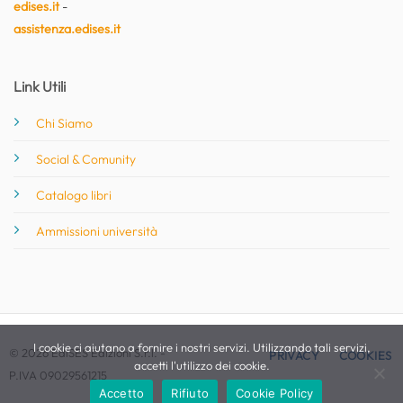
edises.it
-
assistenza.edises.it
Link Utili
Chi Siamo
Social & Comunity
Catalogo libri
Ammissioni università
I cookie ci aiutano a fornire i nostri servizi. Utilizzando tali servizi,
© 2026 EdiSES Edizioni S.r.l. -
PRIVACY
COOKIES
accetti l'utilizzo dei cookie.
P.IVA 09029561215
Accetto
Rifiuto
Cookie Policy