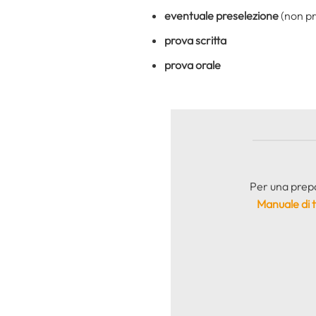
eventuale preselezione
(non pr
prova scritta
prova orale
Per una prepar
Manuale di te