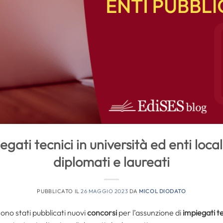
gati tecnici in università ed enti loca
diplomati e laureati
PUBBLICATO IL
26 MAGGIO 2023
DA
MICOL DIODATO
sono stati pubblicati nuovi
concorsi
per l’assunzione di
impiegati te