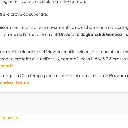
regioni e rivolte sia a diplomati che laureati.
esti e le prove da superare:
ioni
, area tecnica, tecnico-scientifica ed elaborazione dati, cat
attività dell’area tecnica dell’
Università degli Studi di Genova
– 
area dei funzionari e dell’elevata qualificazione, a tempo pieno e 
egorie protette di cui all’art.18, comma 2 della L.68/1999, presso 
l bando
 categoria C1, a tempo pieno e indeterminato, presso la
Provincia
carica il bando
ecipazione