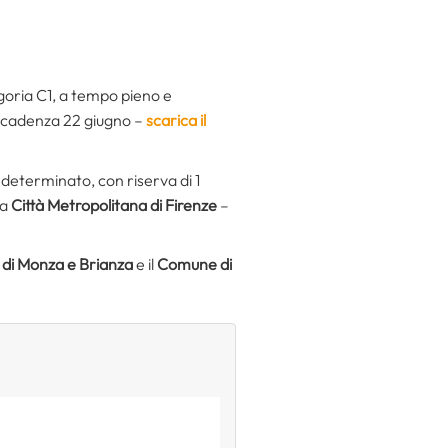
egoria C1, a tempo pieno e
scadenza 22 giugno –
scarica il
indeterminato, con riserva di 1
la
Città Metropolitana di Firenze
–
 di Monza e Brianza
e il
Comune di