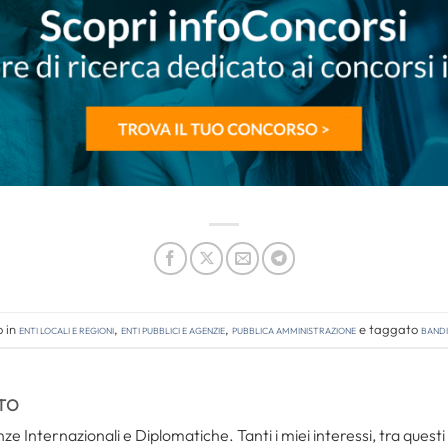
o in
Enti locali e regioni
,
Enti pubblici e agenzie
,
Pubblica amministrazione
e taggato
bandi
TO
ze Internazionali e Diplomatiche. Tanti i miei interessi, tra questi i