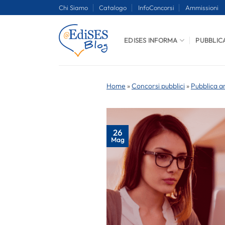
Salta
Chi Siamo
Catalogo
InfoConcorsi
Ammissioni
ai
contenuti
EDISES INFORMA
PUBBLIC
Home
»
Concorsi pubblici
»
Pubblica a
26
Mag