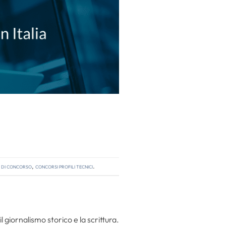
 di concorso
,
concorsi profili tecnici
.
l giornalismo storico e la scrittura.