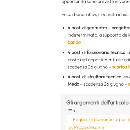
opportunità sono previste in varie 
Ecco i bandi attivi, i requisiti richi
4 posti
di
geometra – progettaz
indeterminato, a supporto delle 
bando
4 posti
di
funzionario tecnico
, 
posto agli appartenenti alle cat
scadenza 26 giugno –
scarica i
4 posti
di
istruttore tecnico
, ex
Meda
– scadenza 26 giugno –
s
Gli argomenti dell'articolo
Requisiti e domande di part
Prove d’esame