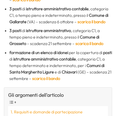
3 posti
di
istruttore amministrativo contabile
, categoria
C1, a tempo pieno e indeterminato, presso il
Comune di
Gallarate
(VA) – scadenza 6 ottobre –
scarica il bando
3 posti
di
istruttore amministrativo
, categoria C1, a
tempo pieno e indeterminato, presso il
Comune di
Grosseto
– scadenza 21 settembre –
scarica il bando
formazione di un elenco di idonei
per la copertura di
posti
di
istruttore amministrativo contabile
, categoria C1, a
tempo determinato e indeterminato, per i
Comuni di
Santa Margherita Ligure
e di
Chiavari
(GE) – scadenza 21
settembre –
scarica il bando
Gli argomenti dell'articolo
Requisiti e domande di partecipazione