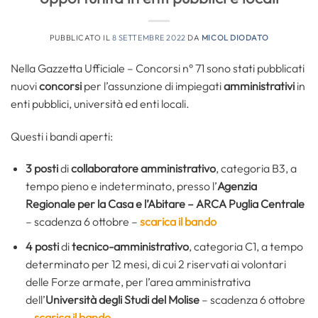
PUBBLICATO IL
8 SETTEMBRE 2022
DA
MICOL DIODATO
Nella Gazzetta Ufficiale – Concorsi n° 71 sono stati pubblicati
nuovi
concorsi
per l’assunzione di impiegati
amministrativi
in
enti pubblici, università ed enti locali.
Questi i bandi aperti:
3 posti
di
collaboratore amministrativo
, categoria B3, a
tempo pieno e indeterminato, presso l’
Agenzia
Regionale per la Casa e l’Abitare – ARCA Puglia Centrale
– scadenza 6 ottobre –
scarica il bando
4 posti
di
tecnico-amministrativo
, categoria C1, a tempo
determinato per 12 mesi, di cui 2 riservati ai volontari
delle Forze armate, per l’area amministrativa
dell’
Università degli Studi del Molise
– scadenza 6 ottobre
–
scarica il bando