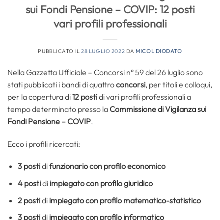
sui Fondi Pensione – COVIP: 12 posti
vari profili professionali
PUBBLICATO IL
28 LUGLIO 2022
DA
MICOL DIODATO
Nella Gazzetta Ufficiale – Concorsi n° 59 del 26 luglio sono
stati pubblicati i bandi di quattro
concorsi
, per titoli e colloqui,
per la copertura di
12 posti
di vari profili professionali a
tempo determinato presso la
Commissione di Vigilanza sui
Fondi Pensione – COVIP
.
Ecco i profili ricercati:
3 posti
di
funzionario con profilo economico
4 posti
di
impiegato con profilo giuridico
2 posti
di
impiegato con profilo matematico-statistico
3 posti
di
impiegato con profilo informatico