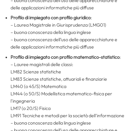
– buona conoscenza dell’uso delle apparecchiature e
delle applicazioni informatiche più diffuse
Profilo di
impiegato con profilo giuridico
:
– Laurea Magistrale in Giurisprudenza (LMG01)
– buona conoscenza della lingua inglese
– buona conoscenza dell’uso delle apparecchiature e
delle applicazioni informatiche più diffuse
Profilo di
impiegato
con profilo matematico-statistico
:
– Lauree magistrali delle classi:
LM82 Scienze statistiche
LM83 Scienze statistiche, attuariali e finanziarie
LM40 (o 45/S) Matematica
LM44 (o 50/S) Modellistica matematico-fisica per
l’ingegneria
LM17 (o 20/S) Fisica
LM91 Tecniche e metodi per la società dell’informazione
– buona conoscenza della lingua inglese
– buona conoscenza dell’uso delle apparecchiature e