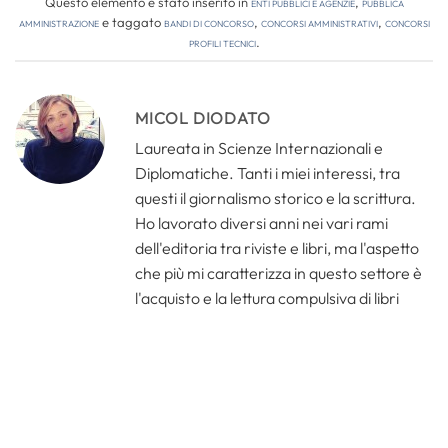
Questo elemento è stato inserito in
Enti pubblici e agenzie
,
Pubblica
amministrazione
e taggato
bandi di concorso
,
concorsi amministrativi
,
concorsi
profili tecnici
.
MICOL DIODATO
Laureata in Scienze Internazionali e
Diplomatiche. Tanti i miei interessi, tra
questi il giornalismo storico e la scrittura.
Ho lavorato diversi anni nei vari rami
dell'editoria tra riviste e libri, ma l'aspetto
che più mi caratterizza in questo settore è
l'acquisto e la lettura compulsiva di libri