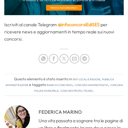
Iscriviti al canale Telegram
@infoconcorsiEdiSES
per
ricevere news e aggiornamenti in tempo reale sui nuovi
concorsi.
Questo elemento è stato inserito in
Enti locali e regioni
,
Pubblica
amministrazione
e taggato
bandi di concorso
,
concorsi amministrativi
,
concorsi
polizia municipale
,
concorsi profili tecnici
.
FEDERICA MARINO
Una vita passata a sognare tra le pagine di
un libro e finalmente lavoro dove nasce la