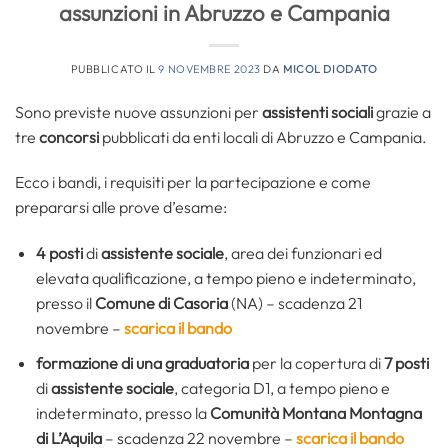
assunzioni in Abruzzo e Campania
PUBBLICATO IL
9 NOVEMBRE 2023
DA
MICOL DIODATO
Sono previste nuove assunzioni per
assistenti sociali
grazie a
tre
concorsi
pubblicati da enti locali di Abruzzo e Campania.
Ecco i bandi, i requisiti per la partecipazione e come
prepararsi alle prove d’esame:
4 posti
di
assistente sociale
, area dei funzionari ed
elevata qualificazione, a tempo pieno e indeterminato,
presso il
Comune di Casoria
(NA) – scadenza 21
novembre –
scarica il bando
formazione di una graduatoria
per la copertura di
7 posti
di
assistente sociale
, categoria D1, a tempo pieno e
indeterminato, presso la
Comunità Montana Montagna
di L’Aquila
– scadenza 22 novembre –
scarica il bando