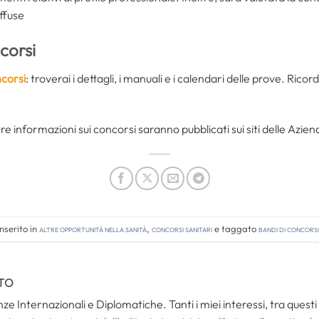
iffuse
corsi
corsi
: troverai i dettagli, i manuali e i calendari delle prove. Rico
ltre informazioni sui concorsi saranno pubblicati sui siti delle Azien
nserito in
Altre opportunità nella sanità
,
Concorsi Sanitari
e taggato
bandi di concors
TO
ze Internazionali e Diplomatiche. Tanti i miei interessi, tra questi i