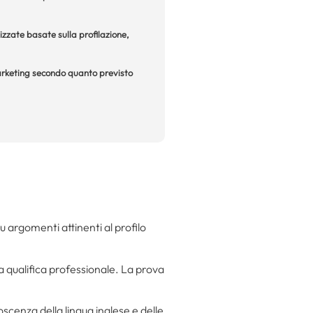
izzate basate sulla profilazione,
 marketing secondo quanto previsto
su argomenti attinenti al profilo
la qualifica professionale. La prova
noscenza della lingua inglese e delle