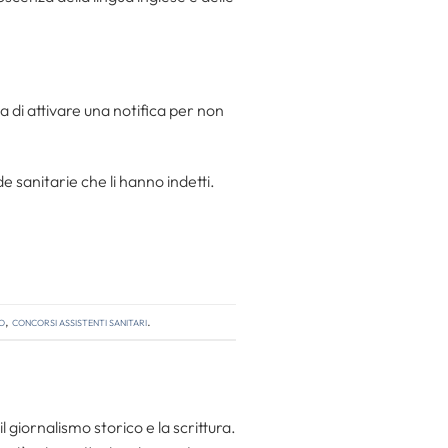
rda di attivare una notifica per non
de sanitarie che li hanno indetti.
o
,
concorsi assistenti sanitari
.
l giornalismo storico e la scrittura.