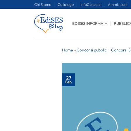
Salta
Chi Siamo
Catalogo
InfoConcorsi
Ammissioni
ai
contenuti
EDISES INFORMA
PUBBLIC
Home
»
Concorsi pubblici
»
Concorsi S
27
Feb