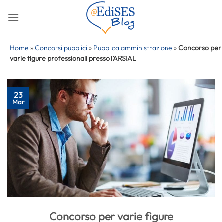
Salta
ai
contenuti
Home
»
Concorsi pubblici
»
Pubblica amministrazione
»
Concorso per
varie figure professionali presso l’ARSIAL
23
Mar
Concorso per varie figure