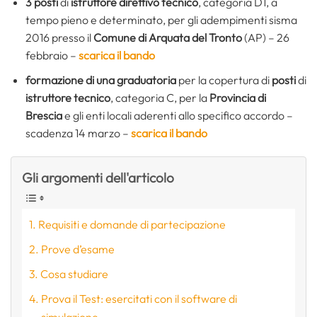
3 posti
di
istruttore direttivo tecnico
, categoria D1, a
tempo pieno e determinato, per gli adempimenti sisma
2016 presso il
Comune di Arquata del Tronto
(AP) – 26
febbraio –
scarica il bando
formazione di una graduatoria
per la copertura di
posti
di
istruttore tecnico
, categoria C, per la
Provincia di
Brescia
e gli enti locali aderenti allo specifico accordo –
scadenza 14 marzo –
scarica il bando
Gli argomenti dell'articolo
Requisiti e domande di partecipazione
Prove d’esame
Cosa studiare
Prova il Test: esercitati con il software di