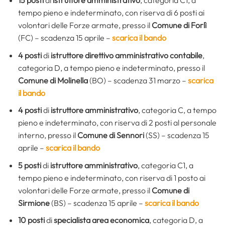
tempo pieno e indeterminato, con riserva di 6 posti ai
volontari delle Forze armate, presso il
Comune di Forlì
(FC) – scadenza 15 aprile –
scarica il bando
4 posti
di
istruttore direttivo amministrativo contabile
,
categoria D, a tempo pieno e indeterminato, presso il
Comune di Molinella
(BO) – scadenza 31 marzo –
scarica
il bando
4 posti
di
istruttore amministrativo
, categoria C, a tempo
pieno e indeterminato, con riserva di 2 posti al personale
interno, presso il
Comune di Sennori
(SS) – scadenza 15
aprile –
scarica il bando
5 posti
di
istruttore amministrativo
, categoria C1, a
tempo pieno e indeterminato, con riserva di 1 posto ai
volontari delle Forze armate, presso il
Comune di
Sirmione
(BS) – scadenza 15 aprile –
scarica il bando
10 posti
di
specialista area economica
, categoria D, a