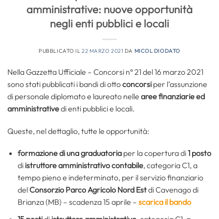
amministrative: nuove opportunità
negli enti pubblici e locali
PUBBLICATO IL
22 MARZO 2021
DA
MICOL DIODATO
Nella Gazzetta Ufficiale – Concorsi n° 21 del 16 marzo 2021
sono stati pubblicati i bandi di otto
concorsi
per l’assunzione
di personale diplomato e laureato nelle
aree finanziarie ed
amministrative
di enti pubblici e locali.
Queste, nel dettaglio, tutte le opportunità:
formazione di una graduatoria
per la copertura di
1 posto
di
istruttore amministrativo contabile
, categoria C1, a
tempo pieno e indeterminato, per il servizio finanziario
del
Consorzio Parco Agricolo Nord Est
di Cavenago di
Brianza (MB) – scadenza 15 aprile –
scarica il bando
15 posti
di
istruttore amministrativo
, categoria C1, a