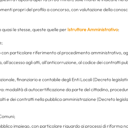
gomenti propri del profilo a concorso, con valutazione della conosc
o quasi le stesse, queste quelle per
Istruttore Amministrativo
:
e;
vo con particolare riferimento al procedimento amministrativo, agli
 all’accesso agli atti, all’anticorruzione, al codice dei contratti pub
zionale, finanziario e contabile degli Enti Locali (Decreto legislat
modalità di autocertificazione da parte del cittadino, procedure
ppalti e dei contratti nella pubblica amministrazione (Decreto legisl
i Comuni;
bblico impiego, con particolare riguardo ai processi di riforma no