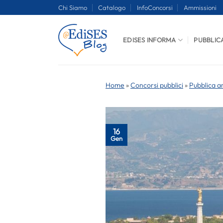
Salta
Chi Siamo
Catalogo
InfoConcorsi
Ammissioni
ai
contenuti
EDISES INFORMA
PUBBLIC
Home
»
Concorsi pubblici
»
Pubblica a
16
Gen