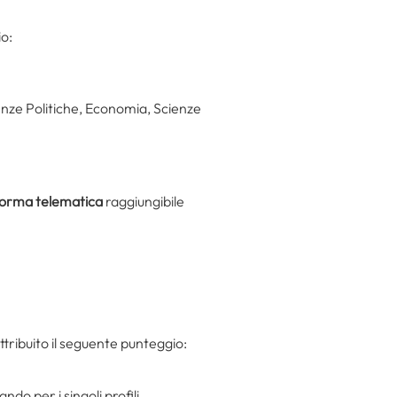
io:
enze Politiche, Economia, Scienze
forma telematica
raggiungibile
tribuito il seguente punteggio:
do per i singoli profili