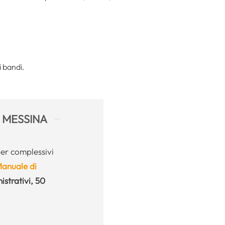
i bandi.
I MESSINA
per complessivi
anuale di
strativi, 50