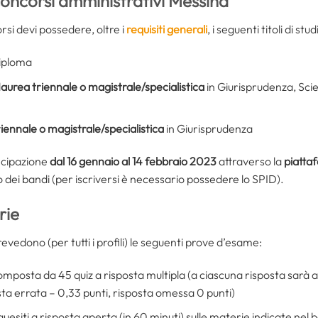
oncorsi amministrativi Messina
rsi devi possedere, oltre i
requisiti generali
, i seguenti titoli di stud
iploma
l
aurea triennale o magistrale/specialistica
in Giurisprudenza, Sci
iennale o magistrale/specialistica
in Giurisprudenza
ecipazione
dal 16 gennaio al 14 febbraio 2023
attraverso la
piatta
rno dei bandi (per iscriversi è necessario possedere lo SPID).
rie
vedono (per tutti i profili) le seguenti prove d’esame:
mposta da 45 quiz a risposta multipla (a ciascuna risposta sarà at
osta errata – 0,33 punti, risposta omessa 0 punti)
esiti a risposta aperta (in 60 minuti) sulle materie indicate nel ban