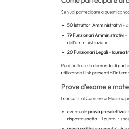
Come partecipare ai c
Se vuoi partecipare a questi conco
50 Istruttori Amministrativi
– d
79 Funzionari Amministrativi
– 
dell’amministrazione
20 Funzionari Legali
– l
aurea tr
Puoi inoltrare la domanda di part
utilizzando i link presenti all’inte
Prove d’esame e mate
I concorsi al Comune di Messina pre
eventuale
prova preselettiva
co
risposta esatta + 1 punto, risp
prova scritta
(da remoto): due qu