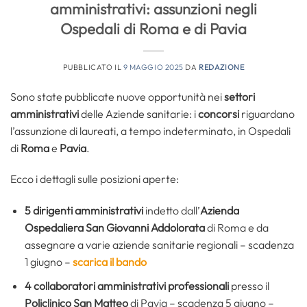
amministrativi: assunzioni negli
Ospedali di Roma e di Pavia
PUBBLICATO IL
9 MAGGIO 2025
DA
REDAZIONE
Sono state pubblicate nuove opportunità nei
settori
amministrativi
delle Aziende sanitarie: i
concorsi
riguardano
l’assunzione di laureati, a tempo indeterminato, in Ospedali
di
Roma
e
Pavia
.
Ecco i dettagli sulle posizioni aperte:
5
dirigenti amministrativi
indetto dall’
Azienda
Ospedaliera San Giovanni Addolorata
di Roma e da
assegnare a varie aziende sanitarie regionali – scadenza
1 giugno –
scarica il bando
4 collaboratori amministrativi professionali
presso il
Policlinico San Matteo
di Pavia – scadenza 5 giugno –