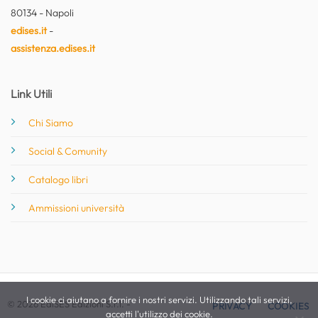
80134 - Napoli
edises.it
-
assistenza.edises.it
Link Utili
Chi Siamo
Social & Comunity
Catalogo libri
Ammissioni università
I cookie ci aiutano a fornire i nostri servizi. Utilizzando tali servizi,
© 2026 EdiSES Edizioni S.r.l. -
PRIVACY
COOKIES
accetti l'utilizzo dei cookie.