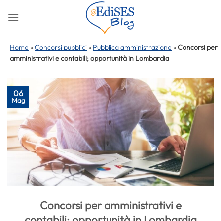
Salta
ai
contenuti
Home
»
Concorsi pubblici
»
Pubblica amministrazione
»
Concorsi per
amministrativi e contabili; opportunità in Lombardia
06
Mag
Concorsi per amministrativi e
contabili; opportunità in Lombardia