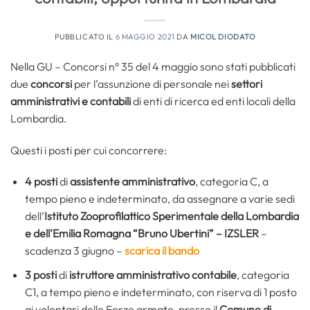
PUBBLICATO IL
6 MAGGIO 2021
DA
MICOL DIODATO
Nella GU – Concorsi n° 35 del 4 maggio sono stati pubblicati
due
concorsi
per l’assunzione di personale nei
settori
amministrativi e contabili
di enti di ricerca ed enti locali della
Lombardia.
Questi i posti per cui concorrere:
4 posti
di
assistente amministrativo
, categoria C, a
tempo pieno e indeterminato, da assegnare a varie sedi
dell’
Istituto Zooprofilattico Sperimentale della Lombardia
e dell’Emilia Romagna “Bruno Ubertini” – IZSLER
–
scadenza 3 giugno –
scarica il bando
3 posti
di
istruttore amministrativo contabile
, categoria
C1, a tempo pieno e indeterminato, con riserva di 1 posto
ai volontari delle Forze armate, presso il
Comune di