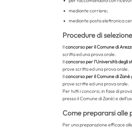
per raccomandata con ricevuta
mediante corriere;
mediante posta elettronica cer
Procedure di selezion
Il
concorso per il Comune di Arez
scritta ed una prova orale
.
Il
concorso per l’Università degli st
prove scritta ed una prova orale
.
Il
concorso per il Comune di Zanè
prove scritte ed una prova orale
.
Per tutti i concorsi, in fase di pr
presso il Comune di Zanè) e dell’u
Come prepararsi alle
Per una preparazione efficace all