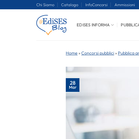
Salta
Chi Siamo
Catalogo
InfoConcorsi
Ammissioni
ai
contenuti
EDISES INFORMA
PUBBLIC
Home
»
Concorsi pubblici
»
Pubblica a
28
Mar