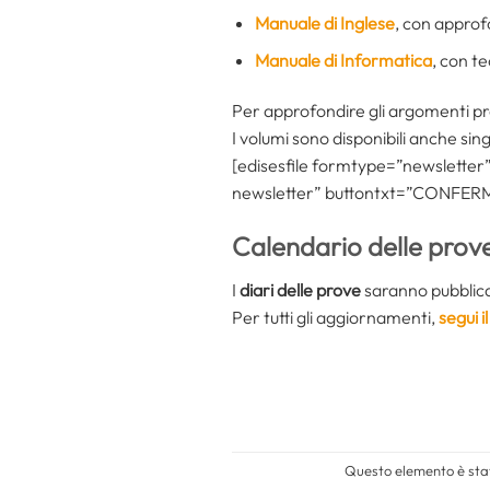
Manuale di Inglese
, con approf
Manuale di Informatica
, con te
Per approfondire gli argomenti pr
I volumi sono disponibili anche si
[edisesfile formtype=”newsletter” t
newsletter” buttontxt=”CONFERMA”
Calendario delle prov
I
diari delle prove
saranno pubblicati 
Per tutti gli aggiornamenti,
segui 
Questo elemento è stat