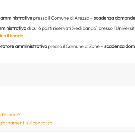
tà amministrative
presso il Comune di Arezzo –
scadenza domande 
mministrativa
di cui 6 posti riservati (vedi bando) presso l’Universit
ica il bando
boratore amministrativo
presso il Comune di Zanè –
scadenza doma
e
e d’esame?
ggiornamenti sul concorso