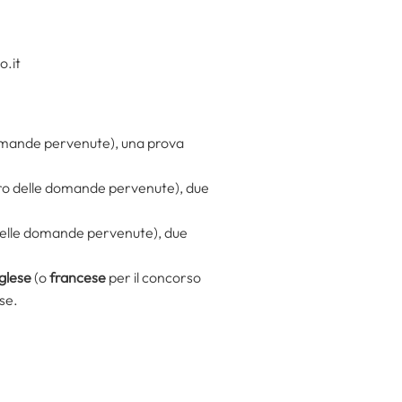
o.it
domande pervenute), una prova
ero delle domande pervenute), due
 delle domande pervenute), due
nglese
(o
francese
per il concorso
use.