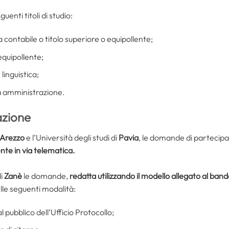
uenti titoli di studio:
 contabile o titolo superiore o equipollente;
equipollente;
linguistica;
a amministrazione.
azione
Arezzo
e l’Università degli studi di
Pavia
, le domande di partecip
te in via telematica.
di
Zanè
le domande,
redatta utilizzando il modello allegato al ban
elle seguenti modalità:
l pubblico dell’Ufficio Protocollo;