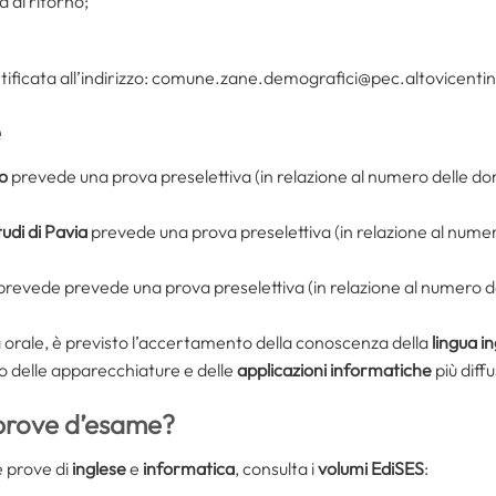
 di ritorno;
tificata all’indirizzo: comune.zane.demografici@pec.altovicentin
e
zo
prevede una prova preselettiva (in relazione al numero delle 
udi di Pavia
prevede una prova preselettiva (in relazione al num
prevede prevede una prova preselettiva (in relazione al numero
ova orale, è previsto l’accertamento della conoscenza della
lingua i
so delle apparecchiature e delle
applicazioni informatiche
più diff
 prove d’esame?
e prove di
inglese
e
informatica
, consulta i
volumi EdiSES
: