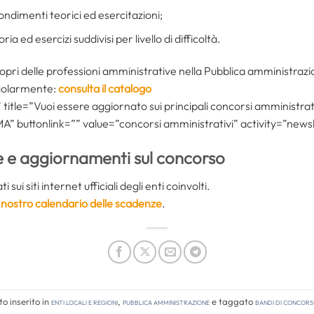
ondimenti teorici ed esercitazioni;
oria ed esercizi suddivisi per livello di difficoltà.
opri delle professioni amministrative nella Pubblica amministraz
ngolarmente:
consulta il catalogo
itle=”Vuoi essere aggiornato sui principali concorsi amministrativ
 buttonlink=”” value=”concorsi amministrativi” activity=”newsl
e e aggiornamenti sul concorso
sui siti internet ufficiali degli enti coinvolti.
il nostro calendario delle scadenze
.
o inserito in
Enti locali e regioni
,
Pubblica amministrazione
e taggato
bandi di concor