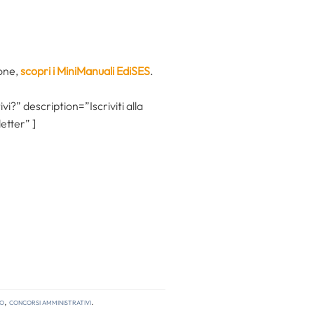
ione,
scopri i MiniManuali EdiSES
.
i?” description=”Iscriviti alla
etter” ]
so
,
concorsi amministrativi
.