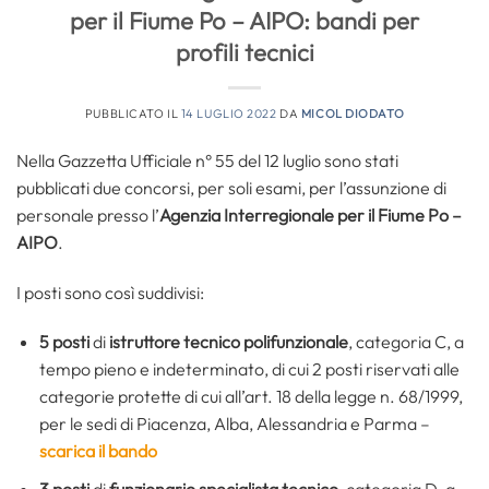
per il Fiume Po – AIPO: bandi per
profili tecnici
PUBBLICATO IL
14 LUGLIO 2022
DA
MICOL DIODATO
Nella Gazzetta Ufficiale n° 55 del 12 luglio sono stati
pubblicati due concorsi, per soli esami, per l’assunzione di
personale presso l’
Agenzia Interregionale per il Fiume Po –
AIPO
.
I posti sono così suddivisi:
5 posti
di
istruttore tecnico polifunzionale
, categoria C, a
tempo pieno e indeterminato, di cui 2 posti riservati alle
categorie protette di cui all’art. 18 della legge n. 68/1999,
per le sedi di Piacenza, Alba, Alessandria e Parma –
scarica il bando
3 posti
di
funzionario specialista tecnico
, categoria D, a