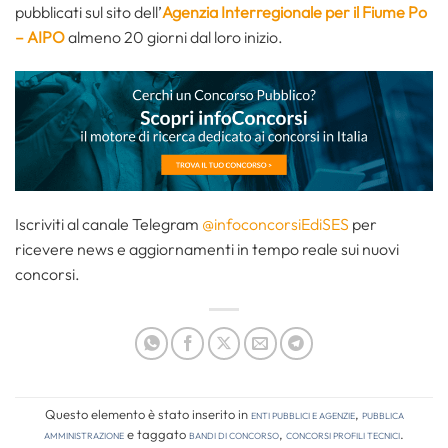
pubblicati sul sito dell’
Agenzia Interregionale per il Fiume Po
– AIPO
almeno 20 giorni dal loro inizio.
Iscriviti al canale Telegram
@infoconcorsiEdiSES
per
ricevere news e aggiornamenti in tempo reale sui nuovi
concorsi.
Questo elemento è stato inserito in
Enti pubblici e agenzie
,
Pubblica
amministrazione
e taggato
bandi di concorso
,
concorsi profili tecnici
.