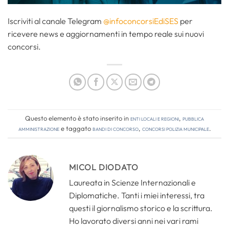
Iscriviti al canale Telegram
@infoconcorsiEdiSES
per
ricevere news e aggiornamenti in tempo reale sui nuovi
concorsi.
Questo elemento è stato inserito in
Enti locali e regioni
,
Pubblica
amministrazione
e taggato
bandi di concorso
,
concorsi polizia municipale
.
MICOL DIODATO
Laureata in Scienze Internazionali e
Diplomatiche. Tanti i miei interessi, tra
questi il giornalismo storico e la scrittura.
Ho lavorato diversi anni nei vari rami