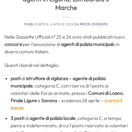
Marche
PUBBLICATO IL
4 APRILE 2022
DA
MICOL DIODATO
Nelle Gazzette Ufficiali n° 25 e 26 sono stati pubblicati nuovi
concorsi
per l’assunzione di
agenti di polizia municipal
e in
diversi comuni italiani.
Questi i bandi nel dettaglio:
posti
di
istruttore di vigilanza – agente di polizia
municipale
, categoria C, con riserva di 1 posto ai
volontari delle Forze armate, presso i
Comuni di Loano
,
Finale Ligure
e
Savona
– scadenza 28 aprile –
scarica il
bando
3 posti
di
agente di polizia locale
, categoria C, a tempo
pieno e indeterminato, di cui 1 posto riservato ai volontari