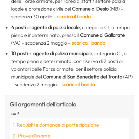
delle Forze armate, per l’area di staff / settore polizia
locale e protezione civile del
Comune di Desio
(MB) –
scadenza 30 aprile –
scarica il bando
4 posti
di
agente di polizia locale
, categoria C1, a tempo
pieno e indeterminato, presso il
Comune di Gallarate
(VA) – scadenza 2 maggio –
scarica il bando
10 posti
di
agente di polizia municipale
, categoria C1, a
tempo pieno e determinato, con riserva di 2 posti ai
volontari delle Forze armate, per il settore polizia
municipale del
Comune di San Benedetto del Tronto
(AP)
– scadenza 2 maggio –
scarica il bando
Gli argomenti dell'articolo
Requisiti e domande di partecipazione
Prove d’esame