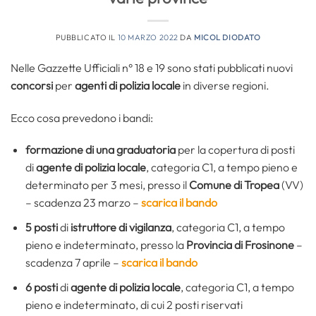
PUBBLICATO IL
10 MARZO 2022
DA
MICOL DIODATO
Nelle Gazzette Ufficiali n° 18 e 19 sono stati pubblicati nuovi
concorsi
per
agenti di polizia locale
in diverse regioni.
Ecco cosa prevedono i bandi:
formazione di una graduatoria
per la copertura di posti
di
agente di polizia locale
, categoria C1, a tempo pieno e
determinato per 3 mesi, presso il
Comune di Tropea
(VV)
– scadenza 23 marzo –
scarica il bando
5 posti
di
istruttore di vigilanza
, categoria C1, a tempo
pieno e indeterminato, presso la
Provincia di Frosinone
–
scadenza 7 aprile –
scarica il bando
6 posti
di
agente di polizia locale
, categoria C1, a tempo
pieno e indeterminato, di cui 2 posti riservati