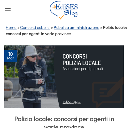
Salta
ai
contenuti
Home
»
Concorsi pubblici
»
Pubblica amministrazione
»
Polizia locale:
concorsi per agenti in varie province
10
Mar
Polizia locale: concorsi per agenti in
varie province