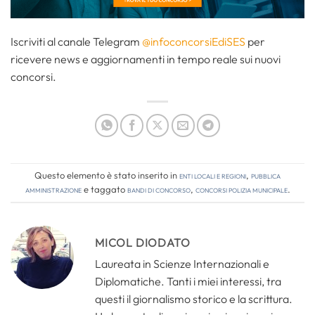
Iscriviti al canale Telegram
@infoconcorsiEdiSES
per
ricevere news e aggiornamenti in tempo reale sui nuovi
concorsi.
Questo elemento è stato inserito in
Enti locali e regioni
,
Pubblica
amministrazione
e taggato
bandi di concorso
,
concorsi polizia municipale
.
MICOL DIODATO
Laureata in Scienze Internazionali e
Diplomatiche. Tanti i miei interessi, tra
questi il giornalismo storico e la scrittura.