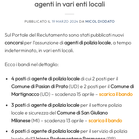
agenti in vari enti locali
PUBBLICATO IL
19 MARZO 2024
DA
MICOL DIODATO
Sul Portale del Reclutamento sono stati pubblicati nuovi
concorsi
per l’assunzione di
agenti di polizia locale
, a tempo
indeterminato, in vari enti locali.
Ecco i bandi nel dettaglio:
4 posti
di
agente di polizia locale
di cui 2 posti per il
Comune di Pasian di Prato
(UD) e 2 posti per il
Comune di
Martignacco
(UD) – scadenza 15 aprile –
scarica il bando
3 posti
di
agente di polizia locale
per il settore polizia
locale e sicurezza del
Comune di San Giuliano
Milanese
(MI) – scadenza 13 aprile –
scarica il bando
6 posti
di
agente di polizia locale
per il servizio di polizia
locale dell’
Unione Pedemontana Parmense
(PR) –