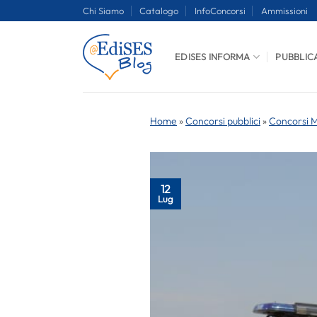
Salta
Chi Siamo
Catalogo
InfoConcorsi
Ammissioni
ai
contenuti
EDISES INFORMA
PUBBLIC
Home
»
Concorsi pubblici
»
Concorsi Mi
12
Lug