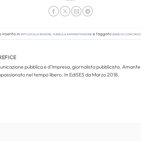
 inserito in
Enti locali e regioni
,
Pubblica amministrazione
e taggato
bandi di concorso
REFICE
icazione pubblica e d’Impresa, giornalista pubblicista. Amante del
ppassionato nel tempo libero. In EdiSES da Marzo 2018.