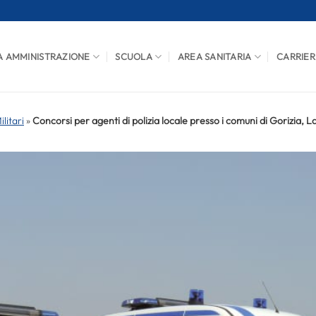
A AMMINISTRAZIONE
SCUOLA
AREA SANITARIA
CARRIER
litari
»
Concorsi per agenti di polizia locale presso i comuni di Gorizia, L