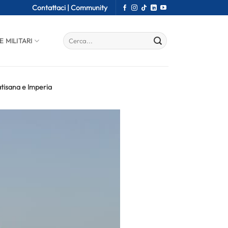
Contattaci |
Community
E MILITARI
atisana e Imperia