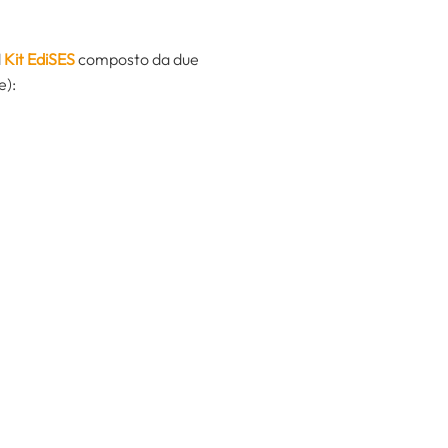
l
Kit EdiSES
composto da due
e):