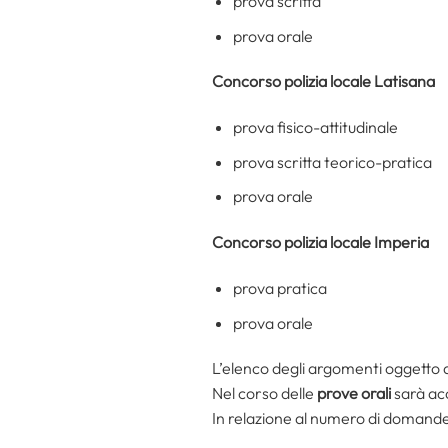
prova scritta
prova orale
Concorso polizia locale Latisana
prova fisico-attitudinale
prova scritta teorico-pratica
prova orale
Concorso polizia locale Imperia
prova pratica
prova orale
L’elenco degli argomenti oggetto d
Nel corso delle
prove orali
sarà ac
In relazione al numero di domande