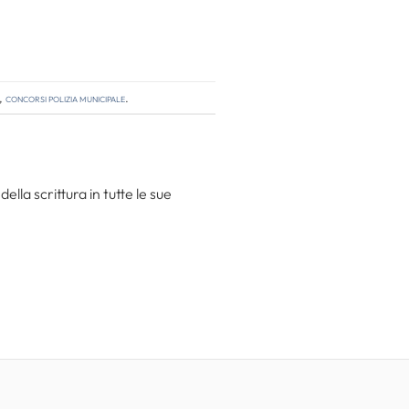
,
concorsi polizia municipale
.
la scrittura in tutte le sue