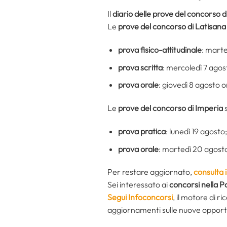
Il
diario delle prove del concorso d
Le
prove del concorso di Latisana
prova fisico-attitudinale
: marte
prova scritta
: mercoledì 7 agos
prova orale
: giovedì 8 agosto 
Le
prove del concorso di Imperia
s
prova pratica
: lunedì 19 agosto;
prova orale
: martedì 20 agost
Per restare aggiornato,
consulta 
Sei interessato ai
concorsi nella P
Segui Infoconcorsi
,
il motore di r
aggiornamenti sulle nuove opport