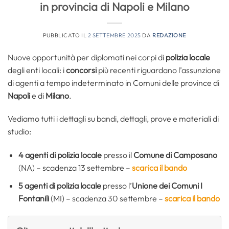
in provincia di Napoli e Milano
PUBBLICATO IL
2 SETTEMBRE 2025
DA
REDAZIONE
Nuove opportunità per diplomati nei corpi di
polizia locale
degli enti locali: i
concorsi
più recenti riguardano l’assunzione
di agenti a tempo indeterminato in Comuni delle province di
Napoli
e di
Milano
.
Vediamo tutti i dettagli su bandi, dettagli, prove e materiali di
studio:
4
agenti di polizia locale
presso il
Comune di Camposano
(NA) – scadenza 13 settembre –
scarica il bando
5
agenti di polizia locale
presso l’
Unione dei Comuni I
Fontanili
(MI) – scadenza 30 settembre –
scarica il bando