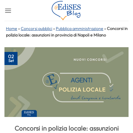
Salta
ai
contenuti
Home
»
Concorsi pubblici
»
Pubblica amministrazione
»
Concorsi in
polizia locale: assunzioni in provincia di Napoli e Milano
02
Set
Concorsi in polizia locale: assunzioni