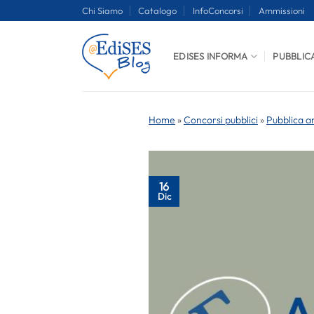
Salta
Chi Siamo
Catalogo
InfoConcorsi
Ammissioni
ai
contenuti
EDISES INFORMA
PUBBLIC
Home
»
Concorsi pubblici
»
Pubblica a
16
Dic