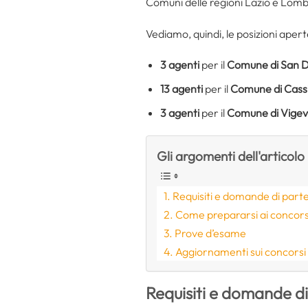
Comuni delle regioni Lazio e Lom
Vediamo, quindi, le posizioni aperte, 
3
agenti
per il
Comune di San D
13 agenti
per il
Comune di Cass
3
agenti
per il
Comune di Vige
Gli argomenti dell'articolo
Requisiti e domande di part
Come prepararsi ai concorsi 
Prove d’esame
Aggiornamenti sui concorsi
Requisiti e domande d