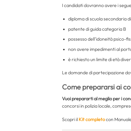
I candidati dovranno avere i seguent
diploma di scuola secondaria d
patente di guida categoria B
possesso dell’idoneità psico-fis
non avere impedimenti al porto e
è richiesto un limite di età div
Le domande di partecipazione dov
Come prepararsi ai con
Vuoi prepararti al meglio per i con
concorsi in polizia locale, compres
Scopri il
Kit completo
con Manuale 