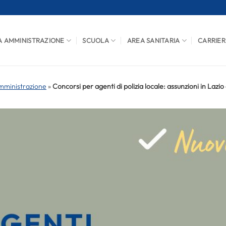
A AMMINISTRAZIONE
SCUOLA
AREA SANITARIA
CARRIER
mministrazione
»
Concorsi per agenti di polizia locale: assunzioni in Laz