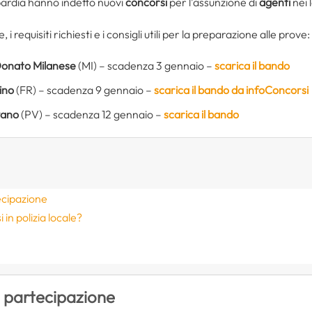
bardia hanno indetto nuovi
concorsi
per l’assunzione di
agenti
nei 
i requisiti richiesti e i consigli utili per la preparazione alle prove:
onato Milanese
(MI) – scadenza 3 gennaio –
scarica il bando
ino
(FR) – scadenza 9 gennaio –
scarica il bando da infoConcorsi
vano
(PV) – scadenza 12 gennaio –
scarica il bando
ecipazione
in polizia locale?
i partecipazione