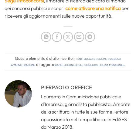
Segui Infoconcorsi
,
il motore di ricerca dedicato al mondo
dei concorsi pubblici e scopri
come attivare una notifica
per
ricevere gli aggiornamenti sulle nuove opportunità.
Questo elemento è stato inserito in
Enti locali e regioni
,
Pubblica
amministrazione
e taggato
bandi di concorso
,
concorsi polizia municipale
.
PIERPAOLO OREFICE
Laureato in Comunicazione pubblica e
d’Impresa, giornalista pubblicista. Amante
della scrittura in tutte le sue forme, lettore
appassionato nel tempo libero. In EdiSES
da Marzo 2018.