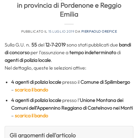
in provincia di Pordenone e Reggio
Emilia
PUBBLICATO IL
15 LUGLIO 2019
DA
PIERPAOLO OREFICE
Sulla G.U. n.
55
del
12-7-2019
sono stati pubblicati due
bandi
di concorso
per l’assunzione a
tempo indeterminato
di
agenti di polizia locale
.
Nel dettaglio, queste le selezioni attive:
4 agenti di polizia locale
presso il
Comune di Spilimbergo
–
scarica il bando
4 agenti di polizia locale
presso l’
Unione Montana dei
Comuni dell’Appennino Reggiano di Castelnovo nei Monti
–
scarica il bando
Gli argomenti dell'articolo