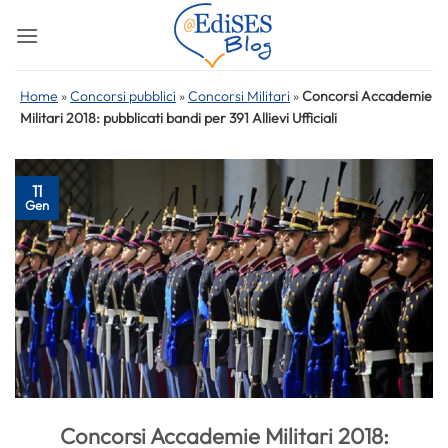
Salta
ai
contenuti
Home
»
Concorsi pubblici
»
Concorsi Militari
»
Concorsi Accademie
Militari 2018: pubblicati bandi per 391 Allievi Ufficiali
11
Gen
Concorsi Accademie Militari 2018: