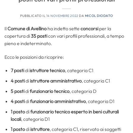
PUBBLICATO IL
14 NOVEMBRE 2022
DA
MICOL DIODATO
Il
Comune di Avellino
ha indetto sette
concorsi
per la
copertura di
35 posti
con vari profili professionali, a tempo
pieno e indeterminato.
Ecco le posizioni da ricoprire:
7 posti
di
istruttore tecnico
, categoria C1
4 posti
di
istruttore amministrativo
, categoria C1
5 posti
di
funzionario tecnico
, categoria D
4 posti
di
funzionario amministrativo
, categoria D1
1 posto
di
funzionario tecnico esperto in beni culturali
locali
, categoria D1
1 posto
di
istruttore
, categoria C1, riservato ai soggetti