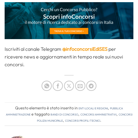
Iscriviti al canale Telegram
@infoconcorsiEdiSES
per
ricevere news e aggiornamenti in tempo reale sui nuovi
concorsi.
Questo elemento è stato inserito in
Enti locali e regioni
,
Pubblica
amministrazione
e taggato
bandi di concorso
,
concorsi amministrativi
,
concorsi
polizia municipale
,
concorsi profili tecnici
.