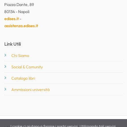
Piazza Dante, 89
80134 - Napoli
edises.it
-
assistenza.edises.it
Link Utili
Chi Siamo
Social & Comunity
Catalogo libri
Ammissioni università
I cookie ci aiutano a fornire i nostri servizi. Utilizzando tali servizi,