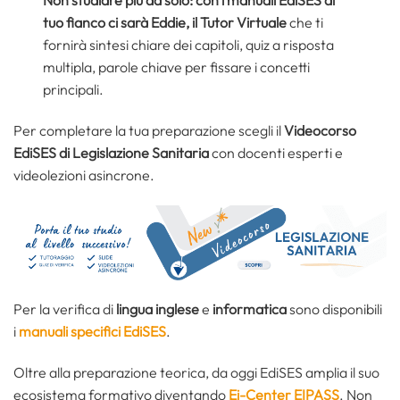
Non studiare più da solo: con i manuali EdiSES al
tuo fianco ci sarà Eddie, il Tutor Virtuale
che ti
fornirà sintesi chiare dei capitoli, quiz a risposta
multipla, parole chiave per fissare i concetti
principali.
Per completare la tua preparazione scegli il
Videocorso
EdiSES di Legislazione Sanitaria
con docenti esperti e
videolezioni asincrone.
Per la verifica di
lingua inglese
e
informatica
sono disponibili
i
manuali specifici EdiSES
.
Oltre alla preparazione teorica, da oggi EdiSES amplia il suo
ecosistema formativo diventando
Ei-Center EIPASS
. Non