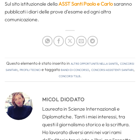
Sul sito istituzionale della
ASST Santi Paolo e Carlo
saranno
pubblicati i diari delle prove d’esame ed ogni altra
comunicazione.
Questo elemento è stato inserito in
Altre opportunità nella sanità
,
Concorsi
Sanitari
,
Profili tecnici
e taggato
bandi di concorso
,
concorsi assistenti sanitari
,
concorsi tslb
.
MICOL DIODATO
Laureata in Scienze Internazionali e
Diplomatiche. Tanti i miei interessi, tra
questi il giornalismo storico e la scrittura.
Ho lavorato diversi anni nei vari rami
dell'editoria tra riviste e libri, ma l'aspetto