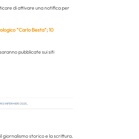
ticare di attivare una notifica per
rologico “Carlo Besta”
;
10
saranno pubblicate sui siti
si infermieri 2025
.
l giornalismo storico e la scrittura.