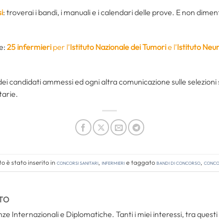
i
: troverai i bandi, i manuali e i calendari delle prove. E non dimen
de:
25 infermieri
per l’
Istituto Nazionale dei Tumori
e l’
Istituto Neu
i dei candidati ammessi ed ogni altra comunicazione sulle selezioni 
tarie.
 è stato inserito in
Concorsi Sanitari
,
Infermieri
e taggato
bandi di concorso
,
concor
TO
ze Internazionali e Diplomatiche. Tanti i miei interessi, tra questi i