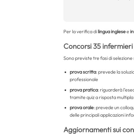
Per la verifica di
lingua inglese
e
i
Concorsi 35 infermier
Sono previste tre fasi di selezione
prova scritta
: prevede la soluzio
professionale
prova pratica
: riguarderà l’ese
tramite quiz a risposta multipla
prova orale
: prevede un colloq
delle principali applicazioni in
Aggiornamenti sui con