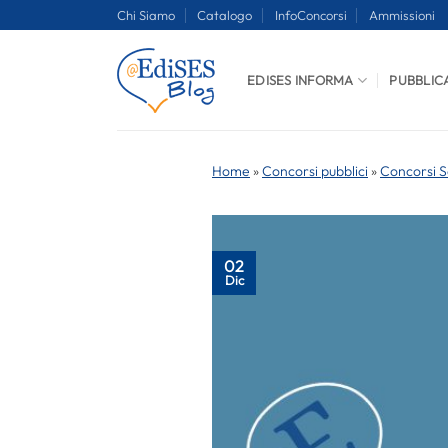
Salta
Chi Siamo
Catalogo
InfoConcorsi
Ammissioni
ai
contenuti
EDISES INFORMA
PUBBLIC
Home
»
Concorsi pubblici
»
Concorsi S
02
Dic