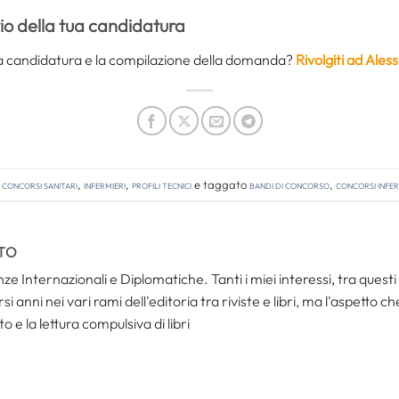
vio della tua candidatura
ella candidatura e la compilazione della domanda?
Rivolgiti ad Ale
n
Concorsi Sanitari
,
Infermieri
,
Profili tecnici
e taggato
bandi di concorso
,
concorsi infer
TO
ze Internazionali e Diplomatiche. Tanti i miei interessi, tra questi i
i anni nei vari rami dell'editoria tra riviste e libri, ma l'aspetto c
to e la lettura compulsiva di libri