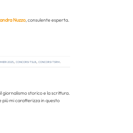
ssandra Nuzzo
, consulente esperta.
mieri 2025
,
concorsi tslb
,
concorsi tsrm
.
l giornalismo storico e la scrittura.
he più mi caratterizza in questo