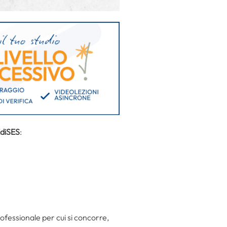
EdiSES
:
professionale per cui si concorre,