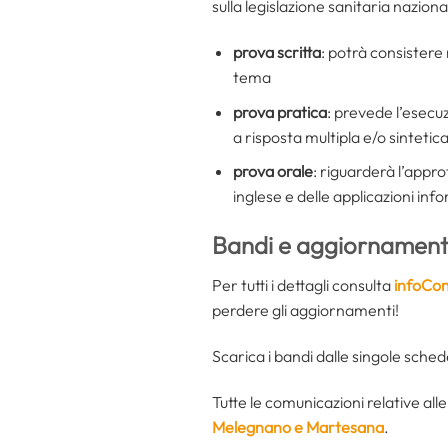
sulla legislazione sanitaria nazion
prova scritta
: potrà consistere n
tema
prova pratica
: prevede l’esecu
a risposta multipla e/o sintetic
prova orale
: riguarderà l’appr
inglese e delle applicazioni in
Bandi e aggiornamenti
Per tutti i dettagli consulta
infoCon
perdere gli aggiornamenti!
Scarica i bandi dalle singole sche
Tutte le comunicazioni relative alle
Melegnano e Martesana
.