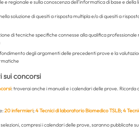
ale e regionale e sulla conoscenza dell’informatica di base e della l
ella soluzione di quesiti a risposta multipla e/o di quesiti a rispost
zione di tecniche specifiche connesse alla qualifica professionale
a
ofondimento degli argomenti delle precedenti prove e la valutazio
formatiche
 sui concorsi
corsi
: troverai anche i manuali e i calendari delle prove. Ricorda 
de:
20 infermieri
;
4 Tecnici di laboratorio Biomedico TSLB
;
4 Tecni
 selezioni, compresi i calendari delle prove, saranno pubblicate sul s