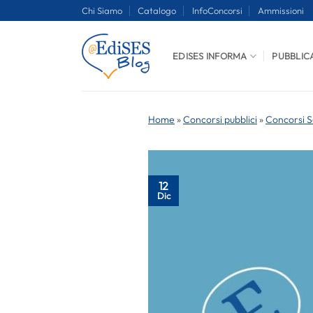
Salta
Chi Siamo
Catalogo
InfoConcorsi
Ammissioni
ai
contenuti
EDISES INFORMA
PUBBLIC
Home
»
Concorsi pubblici
»
Concorsi S
12
Dic