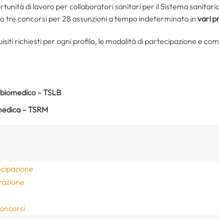
nità di lavoro per collaboratori sanitari per il Sistema sanitario d
o tre concorsi per 28 assunzioni a tempo indeterminato in
vari pr
quisiti richiesti per ogni profilo, le modalità di partecipazione e co
io biomedico – TSLB
a medica – TSRM
ecipazione
arazione
concorsi