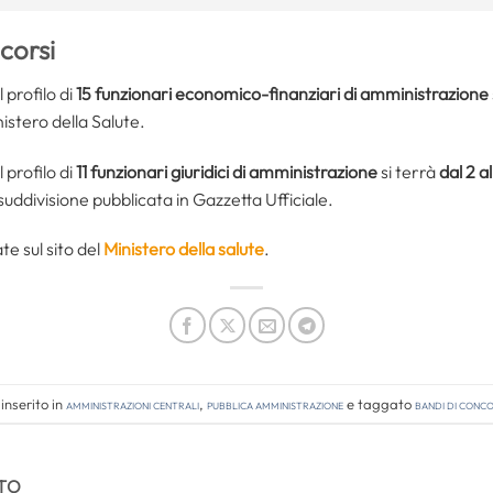
corsi
 profilo di
15 funzionari economico-finanziari di amministrazione
nistero della Salute.
 profilo di
11 funzionari giuridici di amministrazione
si terrà
dal 2 a
suddivisione pubblicata in Gazzetta Ufficiale.
te sul sito del
Ministero della salute
.
inserito in
Amministrazioni Centrali
,
Pubblica amministrazione
e taggato
bandi di conc
TO