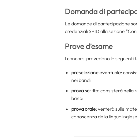
Domanda di partecip
Le domande di partecipazione so
credenziali SPID alla sezione “Conc
Prove d’esame
I concorsi prevedono le seguenti fa
preselezione eventuale
: consi
nei bandi
prova scritta
: consisterà nella 
bandi
prova orale
: verterà sulle mate
conoscenza della lingua inglese