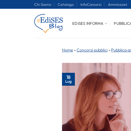
Salta
Chi Siamo
Catalogo
InfoConcorsi
Ammissioni
ai
contenuti
EDISES INFORMA
PUBBLIC
Home
»
Concorsi pubblici
»
Pubblica a
18
Lug