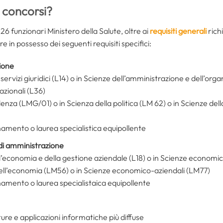
 concorsi?
6 funzionari Ministero della Salute, oltre ai
requisiti generali
richi
e in possesso dei seguenti requisiti specifici:
zione
servizi giuridici (L14) o in Scienze dell’amministrazione e dell’orga
nazionali (L36)
enza (LMG/01) o in Scienza della politica (LM 62) o in Scienze de
namento o laurea specialistica equipollente
di amministrazione
l’economia e della gestione aziendale (L18) o in Scienze economi
ell’economia (LM56) o in Scienze economico-aziendali (LM77)
namento o laurea specialistaica equipollente
e
re e applicazioni informatiche più diffuse