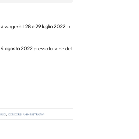
si svogerà il
28 e 29 luglio 2022
in
l 4 agosto 2022
presso la sede del
orso
,
concorsi amministrativi
.