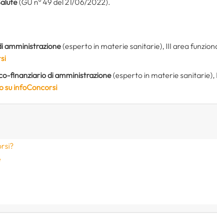
Salute
(GU n° 49 del 21/06/2022).
 di amministrazione
(esperto in materie sanitarie), III area funziona
si
o-finanziario di amministrazione
(esperto in materie sanitarie), I
do su infoConcorsi
orsi?
e