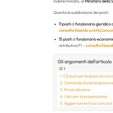
indeterminato, al
Ministero della 
Questa la suddivisione dei posti:
11 posti
di
funzionario giuridico
consulta il bando su infoConcor
15 posti
di
funzionario economic
retributiva F1 –
consulta il ban
Gli argomenti dell'articolo
Chi può partecipare ai conc
Domanda di partecipazion
Prove d’esame
Libri per la preparazione
Aggiornamenti sui concorsi