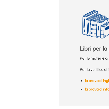
Libri per l
Per le
materie di 
Per la verifica di
la prova di ing
la prova di in