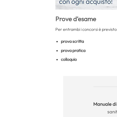
Prove d’esame
Per entrambi i concorsi è previsto
prova scritta
prova pratica
colloquio
Manuale
di
sani