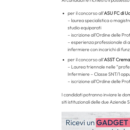
per il concorso all’
ASU FC di U
– laurea specialistica o magistr
studio equiparati
– iscrizione all’Ordine delle Pr
– esperienza professionale di a
infermiere con incarichi di fu
per il concorso all’
ASST Crema
– Laurea triennale nelle “profes
Infermiere – Classe SNT/1 oppure
– iscrizione all’Ordine delle Pr
I candidati potranno inviare le d
siti istituzionali delle due Aziende 