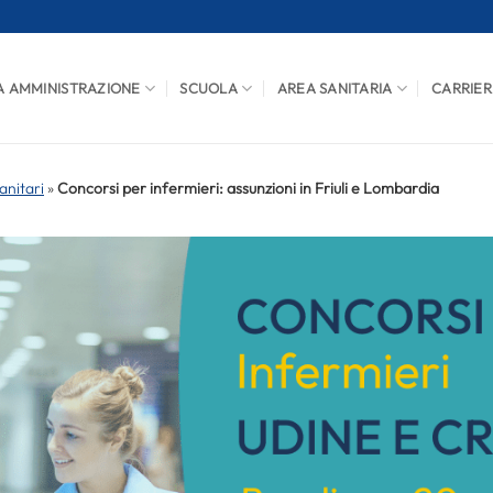
A AMMINISTRAZIONE
SCUOLA
AREA SANITARIA
CARRIER
anitari
»
Concorsi per infermieri: assunzioni in Friuli e Lombardia