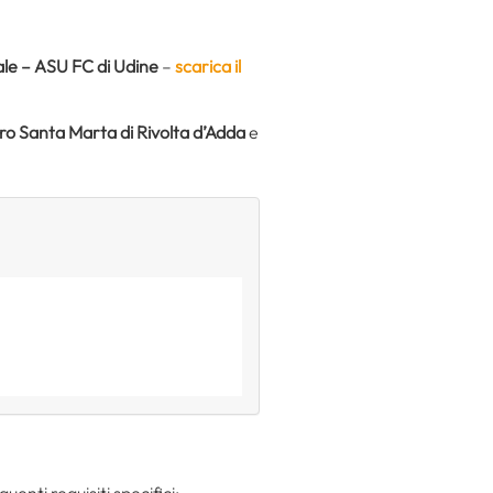
ale – ASU FC di Udine
–
scarica il
ro Santa Marta di Rivolta d’Adda
e
uenti requisiti specifici: