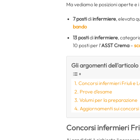
Ma vediamo le posizioni aperte e i 
7 posti
di
infermiere
, elevata qu
band
o
13 posti
di
infermiere
, categori
10 posti per l’
ASST Crema
–
sc
Gli argomenti dell'articolo
Concorsi infermieri Friuli e
Prove d’esame
Volumi per la preparazione
Aggiornamenti sui concorsi
Concorsi infermieri Fr
Ai candidati è richiesto il possesso