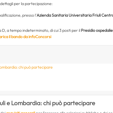
dettagli per la partecipazione:
alificazione, presso l’
Azienda Sanitaria Universitaria Friuli Centr
a D, a tempo indeterminato, di cui 3 posti per il
Presidio ospedalie
arica il bando da infoConcorsi
 Lombardia: chi può partecipare
iuli e Lombardia: chi può partecipare
 dei
requisiti generali
per l’accesso alle selezioni pubbliche e dei seg