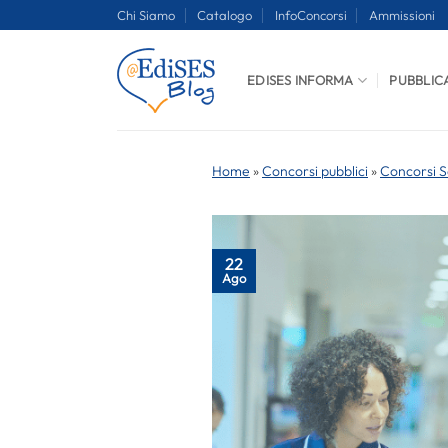
Salta
Chi Siamo
Catalogo
InfoConcorsi
Ammissioni
ai
contenuti
EDISES INFORMA
PUBBLIC
Home
»
Concorsi pubblici
»
Concorsi S
22
Ago