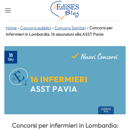
Salta
ai
contenuti
Home
»
Concorsi pubblici
»
Concorsi Sanitari
»
Concorsi per
infermieri in Lombardia: 16 assunzioni alla ASST Pavia
18
Giu
Concorsi per infermieri in Lombardia: