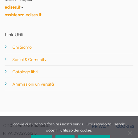
edises.it
-
assistenza.edises.it
Link Utili
Chi Siamo
Social & Comunity
Catalogo libri
Ammissioni università
I cookie ci aiutano a fornire i nostri servizi. Utilizzando tali servizi,
© 2026 EdiSES Edizioni S.r.l. -
PRIVACY
COOKIES
accetti l'utilizzo dei cookie.
P.IVA 09029561215