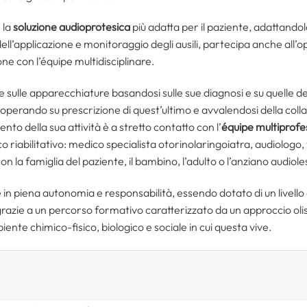
 la
soluzione audioprotesica
più adatta per il paziente, adattandol
l’applicazione e monitoraggio degli ausili, partecipa anche all’o
ione con l’équipe multidisciplinare.
 sulle apparecchiature basandosi sulle sue diagnosi e su quelle de
, operando su prescrizione di quest’ultimo e avvalendosi della colla
ento della sua attività è a stretto contatto con l’
équipe multiprofe
o riabilitativo: medico specialista otorinolaringoiatra, audiologo
n la famiglia del paziente, il bambino, l’adulto o l’anziano audioles
e in piena autonomia e responsabilità, essendo dotato di un livell
razie a un percorso formativo caratterizzato da un approccio olist
ente chimico-fisico, biologico e sociale in cui questa vive.