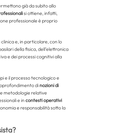
ermettono già da subito allo
ofessionali
si ottiene, infatti,
ione professionale è proprio
inica e, in particolare, con lo
silari della fisica, dell’elettronica
iva e dei processi cognitivi alla
pi e il processo tecnologico e
l’approfondimento di
nozioni di
 le metodologie relative
ssionali e in
contesti operativi
onomia e responsabilità sotto la
sista?