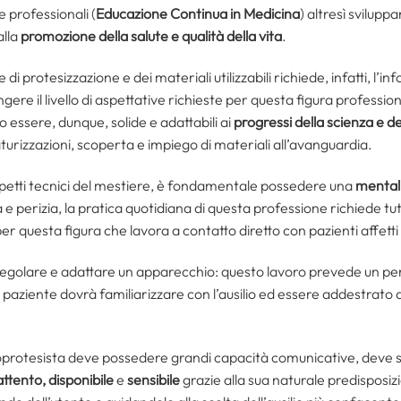
professionali (
Educazione Continua in Medicina
) altresì svilupp
alla
promozione della salute e qualità della vita
.
 di protesizzazione e dei materiali utilizzabili richiede, infatti, l
ere il livello di aspettative richieste per questa figura professi
 essere, dunque, solide e adattabili ai
progressi della scienza e d
turizzazioni, scoperta e impiego di materiali all’avanguardia.
petti tecnici del mestiere, è fondamentale possedere una
mentali
 perizia, la pratica quotidiana di questa professione richiede tut
er questa figura che lavora a contatto diretto con pazienti affetti 
per regolare e adattare un apparecchio: questo lavoro prevede un p
il paziente dovrà familiarizzare con l’ausilio ed essere addestrat
ioprotesista deve possedere grandi capacità comunicative, deve 
attento, disponibile
e
sensibile
grazie alla sua naturale predisposiz