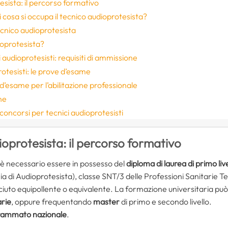
sista: il percorso formativo
 cosa si occupa il tecnico audioprotesista?
tecnico audioprotesista
ioprotesista?
 audioprotesisti: requisiti di ammissione
otesisti: le prove d’esame
’esame per l’abilitazione professionale
ne
i concorsi per tecnici audioprotesisti
oprotesista: il percorso formativo
 è necessario essere in possesso del
diploma di laurea di primo li
ria di Audioprotesista), classe SNT/3 delle Professioni Sanitarie T
to equipollente o equivalente. La formazione universitaria può 
arie
, oppure frequentando
master
di primo e secondo livello.
rammato nazionale
.