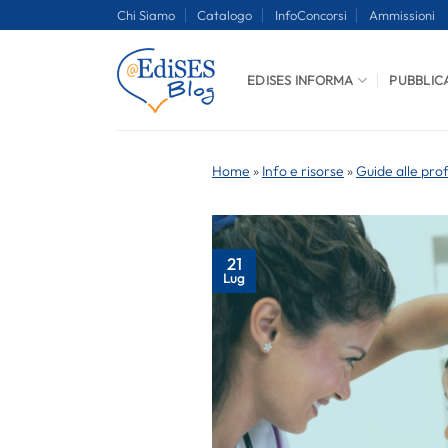
Salta
Chi Siamo
Catalogo
InfoConcorsi
Ammissioni
ai
contenuti
EDISES INFORMA
PUBBLIC
Home
»
Info e risorse
»
Guide alle pro
21
Lug