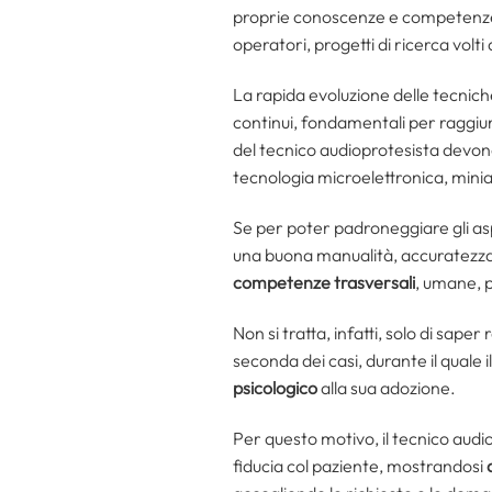
proprie conoscenze e competenze 
operatori, progetti di ricerca volti 
La rapida evoluzione delle tecniche
continui, fondamentali per raggiung
del tecnico audioprotesista devono
tecnologia microelettronica, minia
Se per poter padroneggiare gli as
una buona manualità, accuratezza e
competenze trasversali
, umane, p
Non si tratta, infatti, solo di sa
seconda dei casi, durante il quale 
psicologico
alla sua adozione.
Per questo motivo, il tecnico aud
fiducia col paziente, mostrandosi