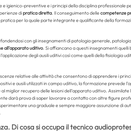
e igienico-preventive e i principi della disciplina professionale p
sperienze di
pratica diretta
. Il conseguimento delle
competenze pr
pratica per la quale parte integrante e qualificante della formaz
fondendosi con gli insegnamenti di patologia generale, patologia cl
e all’apparato uditivo
. Si affiancano a questi insegnamenti quelli ba
pplicazione degli ausili uditivi così come quelli della fisiologia udit
cenze relative alle attività che consentono di apprendere i princi
sitivi e ausili utilizzati in campo uditivo, la formazione prevede 
e al miglior recupero delle lesioni dell’apparato uditivo. Assimilate
dente darà prova di saper lavorare a contatto con altre figure profe
di sperimentare una graduale e sempre maggiore assunzione di aut
.
za. Di cosa si occupa il tecnico audioprote