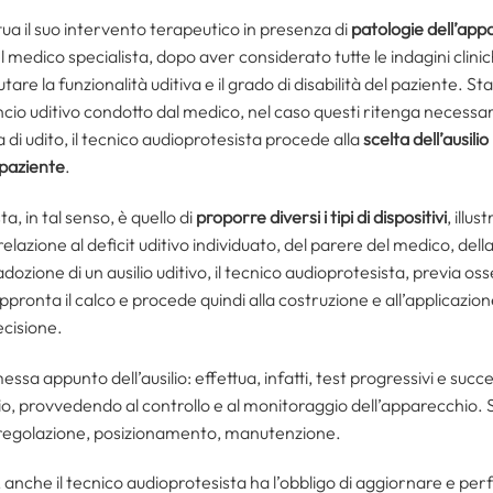
ua il suo intervento terapeutico in presenza di
patologie dell’app
medico specialista, dopo aver considerato tutte le indagini clinich
re la funzionalità uditiva e il grado di disabilità del paziente. Sta
lancio uditivo condotto dal medico, nel caso questi ritenga necessa
di udito, il tecnico audioprotesista procede alla
scelta dell’ausili
paziente
.
, in tal senso, è quello di
proporre diversi i tipi di dispositivi
, illu
relazione al deficit uditivo individuato, del parere del medico, del
adozione di un ausilio uditivo, il tecnico audioprotesista, previa o
appronta il calco e procede quindi alla costruzione e all’applicazio
cisione.
messa appunto dell’ausilio: effettua, infatti, test progressivi e suc
usilio, provvedendo al controllo e al monitoraggio dell’apparecchio. 
 regolazione, posizionamento, manutenzione.
e, anche il tecnico audioprotesista ha l’obbligo di aggiornare e p