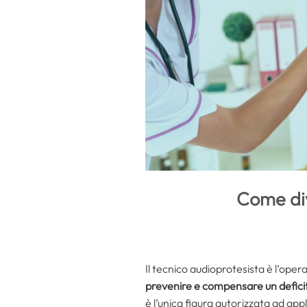
Come div
Il tecnico audioprotesista è l’oper
prevenire e compensare un deficit
è l’unica figura autorizzata ad applic