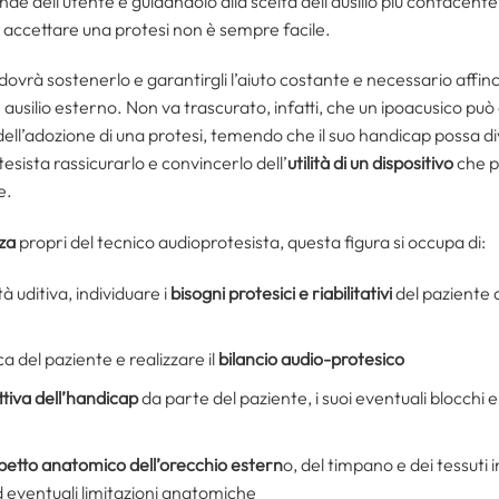
de dell’utente e guidandolo alla scelta dell’ausilio più confacente
accettare una protesi non è sempre facile.
 dovrà sostenerlo e garantirgli l’aiuto costante e necessario affinché
n ausilio esterno. Non va trascurato, infatti, che un ipoacusico può
 dell’adozione di una protesi, temendo che il suo handicap possa div
esista rassicurarlo e convincerlo dell’
utilità di un dispositivo
che po
e.
za
propri del tecnico audioprotesista, questa figura si occupa di:
tà uditiva, individuare i
bisogni protesici e riabilitativi
del paziente a
ca del paziente e realizzare il
bilancio audio-protesico
tiva dell’handicap
da parte del paziente, i suoi eventuali blocchi e
petto anatomico dell’orecchio estern
o, del timpano e dei tessuti i
d eventuali limitazioni anatomiche