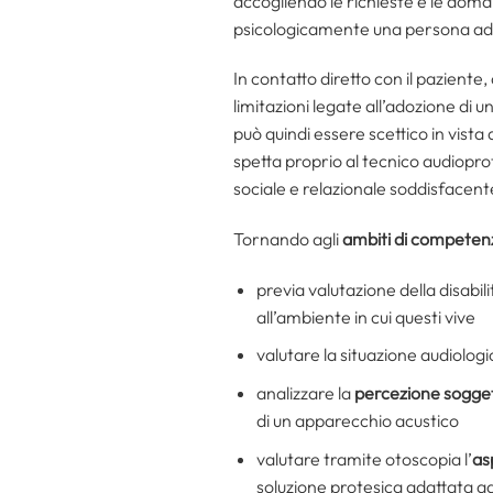
accogliendo le richieste e le doman
psicologicamente una persona ad 
In contatto diretto con il paziente,
limitazioni legate all’adozione di u
può quindi essere scettico in vista
spetta proprio al tecnico audioprot
sociale e relazionale soddisfacent
Tornando agli
ambiti di competen
previa valutazione della disabili
all’ambiente in cui questi vive
valutare la situazione audiologi
analizzare la
percezione sogget
di un apparecchio acustico
valutare tramite otoscopia l’
as
soluzione protesica adattata a