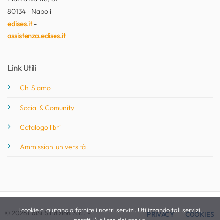
80134 - Napoli
edises.it
-
assistenza.edises.it
Link Utili
Chi Siamo
Social & Comunity
Catalogo libri
Ammissioni università
I cookie ci aiutano a fornire i nostri servizi. Utilizzando tali servizi,
© 2026 EdiSES Edizioni S.r.l. -
PRIVACY
COOKIES
accetti l'utilizzo dei cookie.