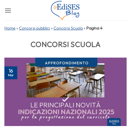
Salta
ai
contenuti
Home
»
Concorsi pubblici
»
Concorsi Scuola
»
Pagina 4
CONCORSI SCUOLA
16
Mar