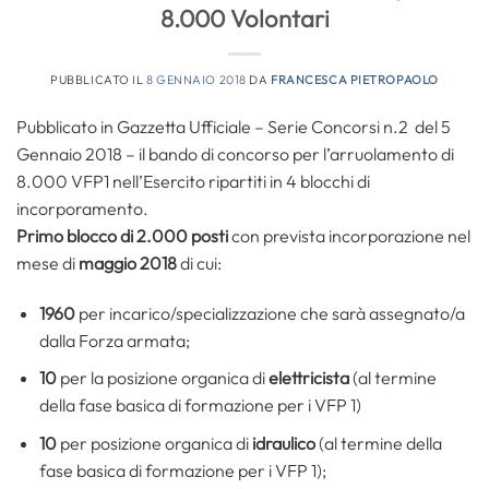
8.000 Volontari
PUBBLICATO IL
8 GENNAIO 2018
DA
FRANCESCA PIETROPAOLO
Pubblicato in Gazzetta Ufficiale – Serie Concorsi n.2 del 5
Gennaio 2018 – il bando di concorso per l’arruolamento di
8.000 VFP1 nell’Esercito ripartiti in 4 blocchi di
incorporamento.
Primo blocco di 2.000 posti
con prevista incorporazione nel
mese di
maggio 2018
di cui:
1960
per incarico/specializzazione che sarà assegnato/a
dalla Forza armata;
10
per la posizione organica di
elettricista
(al termine
della fase basica di formazione per i VFP 1)
10
per posizione organica di
idraulico
(al termine della
fase basica di formazione per i VFP 1);