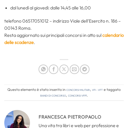
dal lunedì al giovedì: dalle 14,45 alle 16,00
telefono 06517051012 – indirizzo Viale dell’Esercito n. 186 –
00143 Roma.
Resta aggiornato sui principali concorsi in atto sul
calendario
delle scadenze
.
Questo elemento è stato inserito in
Concorsi Militari
,
VFI - VFT
e taggato
bandi di concorso
,
concorsi vfp1
.
FRANCESCA PIETROPAOLO
Una vita tra libri e web per professione e