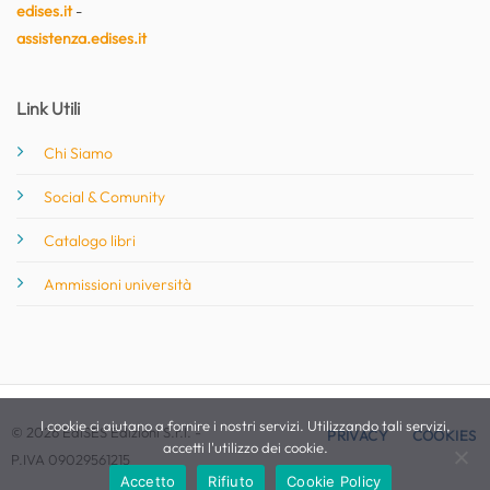
edises.it
-
assistenza.edises.it
Link Utili
Chi Siamo
Social & Comunity
Catalogo libri
Ammissioni università
I cookie ci aiutano a fornire i nostri servizi. Utilizzando tali servizi,
© 2026 EdiSES Edizioni S.r.l. -
PRIVACY
COOKIES
accetti l'utilizzo dei cookie.
P.IVA 09029561215
Accetto
Rifiuto
Cookie Policy