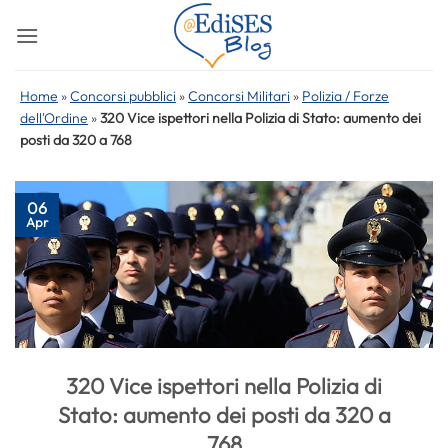
Salta
ai
contenuti
Home
»
Concorsi pubblici
»
Concorsi Militari
»
Polizia / Forze
dell'Ordine
»
320 Vice ispettori nella Polizia di Stato: aumento dei
posti da 320 a 768
06
Apr
320 Vice ispettori nella Polizia di
Stato: aumento dei posti da 320 a
768