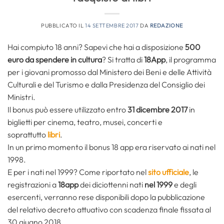
PUBBLICATO IL
14 SETTEMBRE 2017
DA
REDAZIONE
Hai compiuto 18 anni? Sapevi che hai a disposizione
500
euro da spendere in cultura
?
Si tratta di
18App
, il programma
per i giovani promosso dal Ministero dei Beni e delle Attività
Culturali e del Turismo e dalla Presidenza del Consiglio dei
Ministri.
Il bonus può essere utilizzato entro
31 dicembre 2017
in
biglietti per cinema, teatro, musei, concerti e
soprattutto
libri
.
In un primo momento il bonus 18 app era riservato ai nati nel
1998.
E per i nati nel 1999? Come riportato nel
sito ufficiale
, le
registrazioni a
18app
dei diciottenni nati
nel 1999
e degli
esercenti, verranno rese disponibili dopo la pubblicazione
del relativo decreto attuativo con scadenza finale fissata al
30 giugno 2018.