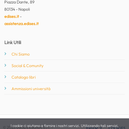
Piazza Dante, 89
80134 - Napoli
edises.it
-
assistenza.edises.it
Link Utili
Chi Siamo
Social & Comunity
Catalogo libri
Ammissioni università
I cookie ci aiutano a fornire i nostri servizi. Utilizzando tali servizi,
© 2026 EdiSES Edizioni S.r.l. -
PRIVACY
COOKIES