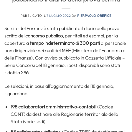
PUBBLICATO IL
7 LUGLIO 2022
DA
PIERPAOLO OREFICE
Sul sito del Formez è stato pubblicato il diario della prova
scritta del
concorso pubblico
, per titoli ed esampi, per la
copertura a
tempo indeterminato
di
300 posti
di personale
non dirigenziale nei ruoli del
MEF
(Ministero dell’Economia e
delle Finanze). Con avviso pubblicato in Gazzetta Ufficiale –
Serie Concorsi del 18 gennaio, i posti disponibili sono stati
ridotti a
296
.
Le selezioni, in base all’aggiornamento del 18 gennaio,
riguardano:
198 collaboratori amministrativo-contabili
(Codice
CONT) da destinare alle Ragionarie territorialo dello
Stato (varie sedi)
58 collaboratori tributari
(Codice TRIB) da destinare agli